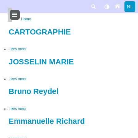
Overslaan
NL
en
naar
de
Home
inhoud
gaan
Kruimelpad
CARTOGRAPHIE
Lees meer
over
CARTOGRAPHIE
JOSSELIN MARIE
Lees meer
over
JOSSELIN
MARIE
Bruno Reydel
Lees meer
over
Bruno
Reydel
Emmanuelle Richard