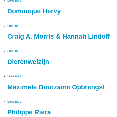
Lees meer
over
Emmanuelle
Richard
Dominique Hervy
Lees meer
over
Dominique
Hervy
Craig A. Morris & Hannah Lindoff
Lees meer
over
Craig
A.
Dierenwelzijn
Morris
&
Hannah
Lindoff
Lees meer
over
Dierenwelzijn
Maximale Duurzame Opbrengst
Lees meer
over
Maximale
Duurzame
Philippe Riera
Opbrengst