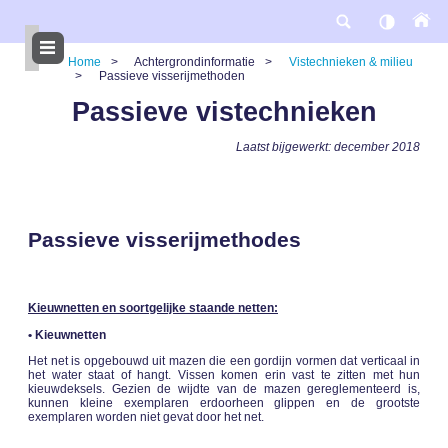
Overslaan
en
naar
de
Home
Achtergrondinformatie
Vistechnieken & milieu
inhoud
Passieve visserijmethoden
gaan
Kruimelpad
Passieve vistechnieken
Laatst bijgewerkt: december 2018
Passieve visserijmethodes
Kieuwnetten en soortgelijke staande netten:
• Kieuwnetten
Het net is opgebouwd uit mazen die een gordijn vormen dat verticaal in
het water staat of hangt. Vissen komen erin vast te zitten met hun
kieuwdeksels. Gezien de wijdte van de mazen gereglementeerd is,
kunnen kleine exemplaren erdoorheen glippen en de grootste
exemplaren worden niet gevat door het net.