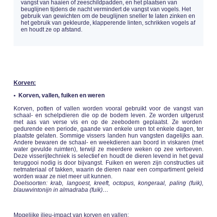
vangst van haaien of zeeschildpadden, en het plaatsen van
beuglijnen tijdens de nacht vermindert de vangst van vogels. Het
gebruik van gewichten om de beuglijnen sneller te laten zinken en
het gebruik van gekleurde, klapperende linten, schrikken vogels af
en houdt ze op afstand.
Korven:
• Korven, vallen, fuiken en weren
Korven, potten of vallen worden vooral gebruikt voor de vangst van
schaal- en schelpdieren die op de bodem leven. Ze worden uitgerust
met aas van verse vis en op de zeebodem geplaatst. Ze worden
gedurende een periode, gaande van enkele uren tot enkele dagen, ter
plaatste gelaten. Sommige vissers landen hun vangsten dagelijks aan.
Andere bewaren de schaal- en weekdieren aan boord in viskaren (met
water gevulde ruimten), terwijl ze meerdere weken op zee vertoeven.
Deze visserijtechniek is selectief en houdt de dieren levend in het geval
teruggooi nodig is door bijvangst. Fuiken en weren zijn constructies uit
netmateriaal of takken, waarin de dieren naar een compartiment geleid
worden waar ze niet meer uit kunnen.
Doelsoorten: krab, langoest, kreeft, octopus, kongeraal, paling (fuik),
blauwvintonijn in almadraba (fuik)…
Mpgelijke ilieu-impact van korven en vallen: