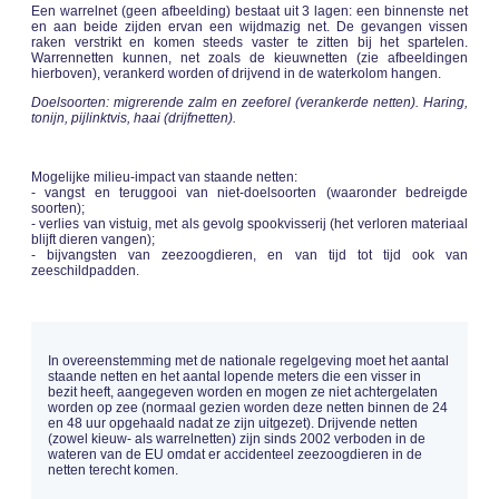
Een warrelnet (geen afbeelding) bestaat uit 3 lagen: een binnenste net
en aan beide zijden ervan een wijdmazig net. De gevangen vissen
raken verstrikt en komen steeds vaster te zitten bij het spartelen.
Warrennetten kunnen, net zoals de kieuwnetten (zie afbeeldingen
hierboven), verankerd worden of drijvend in de waterkolom hangen.
Doelsoorten: migrerende zalm en zeeforel (verankerde netten). Haring,
tonijn, pijlinktvis, haai (drijfnetten).
Mogelijke milieu-impact van staande netten:
- vangst en teruggooi van niet-doelsoorten (waaronder bedreigde
soorten);
- verlies van vistuig, met als gevolg spookvisserij (het verloren materiaal
blijft dieren vangen);
- bijvangsten van zeezoogdieren, en van tijd tot tijd ook van
zeeschildpadden.
In overeenstemming met de nationale regelgeving moet het aantal
staande netten en het aantal lopende meters die een visser in
bezit heeft, aangegeven worden en mogen ze niet achtergelaten
worden op zee (normaal gezien worden deze netten binnen de 24
en 48 uur opgehaald nadat ze zijn uitgezet). Drijvende netten
(zowel kieuw- als warrelnetten) zijn sinds 2002 verboden in de
wateren van de EU omdat er accidenteel zeezoogdieren in de
netten terecht komen.