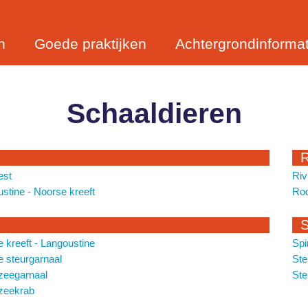
n
Goede praktijken
Achtergrondinformat
Schaaldieren
est
Riv
stine - Noorse kreeft
Rod
 kreeft - Langoustine
Spi
 steurgarnaal
Ste
zeegarnaal
Ste
zeekrab