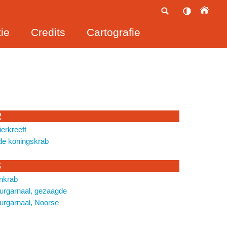
ie
Credits
Cartografie
R
ierkreeft
e koningskrab
S
nkrab
urgarnaal, gezaagde
urgarnaal, Noorse