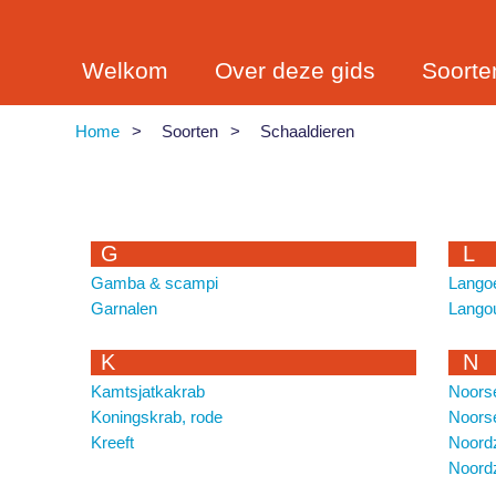
Overslaan
en
naar
de
Welkom
Over deze gids
Soorte
inhoud
gaan
Home
Soorten
Schaaldieren
Kruimelpad
G
L
Gamba & scampi
Lango
Garnalen
Langou
K
N
Kamtsjatkakrab
Noorse
Koningskrab, rode
Noorse
Kreeft
Noord
Noord