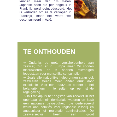
kunnen meer dan 1m meten.
Japanse soort die per ongeluk in
Frankrijk werd geïntroduceerd. Het
is verboden om ze te verkopen in
Frankrijk, maar het wordt wel
geconsumeerd in Azië.
TE ONTHOUDEN
➜ Ondanks de grote verscheidenheid aan
zeewier, zijn er in Europa maar 29 soorten
macrowieren en 5 soorten microalgen
toegestaan voor menselijke consumptie.
➜ Zoals alle natuurlijke hulpbronnen staan ook
zeewieren steeds meer onder druk door
exploitatie. Voor een duurzaam beheer is het
belangrijk om in te zetten op een strikte
regelgeving..
➜ In Frankrijk is het oogsten van zeewier in het
openbaar domein (territoriale wateren en kust)
een nationale bevoegdheid, die gedelegeerd
wordt aan comités voor regionale visserij en
aquacultuur of regionale administraties. De
zeewiersector heeft een groot