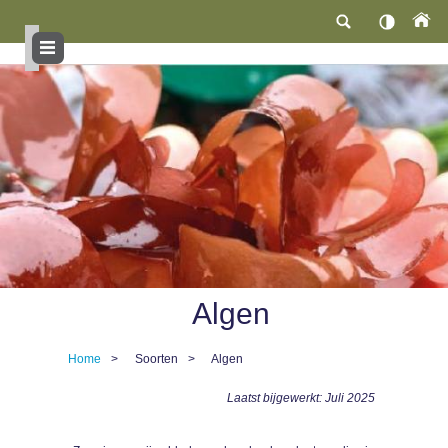
Overslaan
en
naar
de
inhoud
gaan
Algen
Home
Soorten
Algen
Kruimelpad
Laatst bijgewerkt: Juli 2025