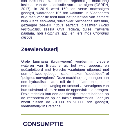
met Bretoense stammen en regelmatige monitoring
instellen van de kolonisatie van deze algen (CSRPN,
2017). In 2019 werd 150 ton verse macroalgen
geoogst, waaronder 105 ton wakame. In Vlaanderen
kijkt men voor de teelt naar het potentieel van eetbare
kelp
Alaria esculenta
, suikerwier
Saccharina latissima
,
gezaagde zee-eik
Fucus serratus
, blaaswier
Fucus
vesiculosus
, zeesla
Ulva lactuca
, dulse
Palmaria
palmata
, nori
Porphyra spp
. en Iers mos
Chondrus
crispus
.
Zeewiervisserij
Grote laminaria (bruinwieren) worden in diepere
wateren van Bretagne uit het wild geoogst en
geëxploiteerd met typische vaartuigen uitgerust met
een of twee gebogen stalen haken "scoubidou" of
"peignes norvégiens". Deze machine, opgehangen aan
een hydraulische arm, rolt de kelpbladeren op door
een draaiende beweging en scheurt ze vervolgens van
hun substraat af om ze naar de oppervlakte te brengen.
Deze techniek kan een aanzienlijke impact hebben op
de zeebodem en op de lokale biodiversiteit. Jaarlijks
wordt tussen de 70.000 en 90.000 ton geoogst,
voornamelijk in Bretagne.
CONSUMPTIE