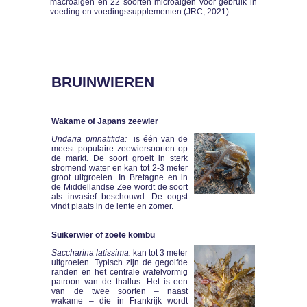
macroalgen en 22 soorten microalgen voor gebruik in
voeding en voedingssupplementen (JRC, 2021).
BRUINWIEREN
Wakame of Japans zeewier
Undaria pinnatifida:
is één van de
meest populaire zeewiersoorten op
de markt. De soort groeit in sterk
stromend water en kan tot 2-3 meter
groot uitgroeien. In Bretagne en in
de Middellandse Zee wordt de soort
als invasief beschouwd. De oogst
vindt plaats in de lente en zomer.
Suikerwier of zoete kombu
Saccharina latissima:
kan tot 3 meter
uitgroeien. Typisch zijn de gegolfde
randen en het centrale wafelvormig
patroon van de thallus. Het is een
van de twee soorten – naast
wakame – die in Frankrijk wordt