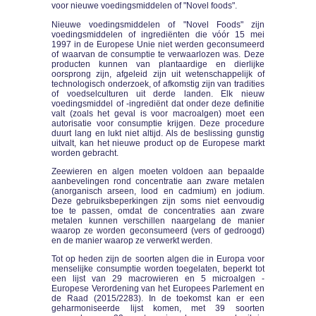
voor nieuwe voedingsmiddelen of "Novel foods".
Nieuwe voedingsmiddelen of "Novel Foods" zijn
voedingsmiddelen of ingrediënten die vóór 15 mei
1997 in de Europese Unie niet werden geconsumeerd
of waarvan de consumptie te verwaarlozen was. Deze
producten kunnen van plantaardige en dierlijke
oorsprong zijn, afgeleid zijn uit wetenschappelijk of
technologisch onderzoek, of afkomstig zijn van tradities
of voedselculturen uit derde landen. Elk nieuw
voedingsmiddel of -ingrediënt dat onder deze definitie
valt (zoals het geval is voor macroalgen) moet een
autorisatie voor consumptie krijgen. Deze procedure
duurt lang en lukt niet altijd. Als de beslissing gunstig
uitvalt, kan het nieuwe product op de Europese markt
worden gebracht.
Zeewieren en algen moeten voldoen aan bepaalde
aanbevelingen rond concentratie aan zware metalen
(anorganisch arseen, lood en cadmium) en jodium.
Deze gebruiksbeperkingen zijn soms niet eenvoudig
toe te passen, omdat de concentraties aan zware
metalen kunnen verschillen naargelang de manier
waarop ze worden geconsumeerd (vers of gedroogd)
en de manier waarop ze verwerkt werden.
Tot op heden zijn de soorten algen die in Europa voor
menselijke consumptie worden toegelaten, beperkt tot
een lijst van 29 macrowieren en 5 microalgen -
Europese Verordening van het Europees Parlement en
de Raad (2015/2283). In de toekomst kan er een
geharmoniseerde lijst komen, met 39 soorten