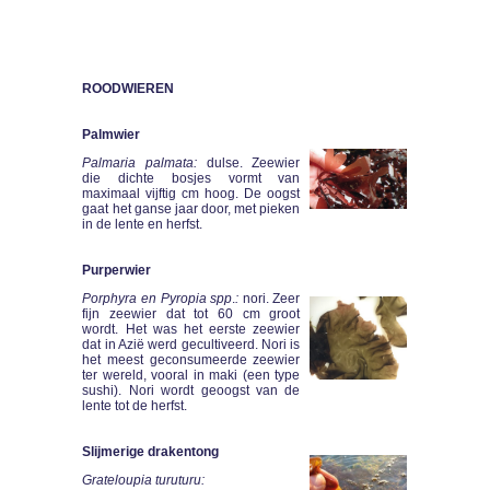
ROODWIEREN
Palmwier
Palmaria palmata:
dulse. Zeewier
die dichte bosjes vormt van
maximaal vijftig cm hoog. De oogst
gaat het ganse jaar door, met pieken
in de lente en herfst.
Purperwier
Porphyra en Pyropia spp
.
:
nori. Zeer
fijn zeewier dat tot 60 cm groot
wordt. Het was het eerste zeewier
dat in Azië werd gecultiveerd. Nori is
het meest geconsumeerde zeewier
ter wereld, vooral in maki (een type
sushi). Nori wordt geoogst van de
lente tot de herfst.
Slijmerige drakentong
Grateloupia turuturu: