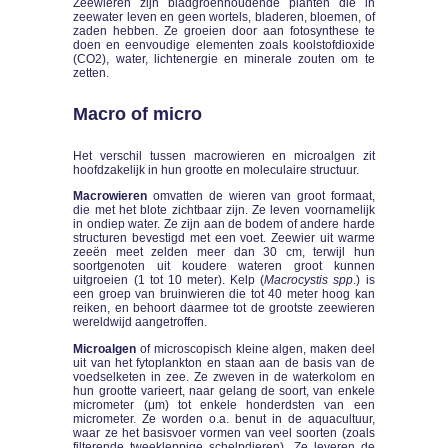
Zeewieren zijn bladgroenhoudende planten die in
zeewater leven en geen wortels, bladeren, bloemen, of
zaden hebben. Ze groeien door aan fotosynthese te
doen en eenvoudige elementen zoals koolstofdioxide
(CO2), water, lichtenergie en minerale zouten om te
zetten.
Macro of micro
Het verschil tussen macrowieren en microalgen zit
hoofdzakelijk in hun grootte en moleculaire structuur.
Macrowieren
omvatten de wieren van groot formaat,
die met het blote zichtbaar zijn. Ze leven voornamelijk
in ondiep water. Ze zijn aan de bodem of andere harde
structuren bevestigd met een voet. Zeewier uit warme
zeeën meet zelden meer dan 30 cm, terwijl hun
soortgenoten uit koudere wateren groot kunnen
uitgroeien (1 tot 10 meter). Kelp (
Macrocystis spp
.) is
een groep van bruinwieren die tot 40 meter hoog kan
reiken, en behoort daarmee tot de grootste zeewieren
wereldwijd aangetroffen.
Microalgen
of microscopisch kleine algen, maken deel
uit van het fytoplankton en staan ​​aan de basis van de
voedselketen in zee. Ze zweven in de waterkolom en
hun grootte varieert, naar gelang de soort, van enkele
micrometer (μm) tot enkele honderdsten van een
micrometer. Ze worden o.a. benut in de aquacultuur,
waar ze het basisvoer vormen van veel soorten (zoals
filterende tweekleppige schelpdieren). Ze leveren de