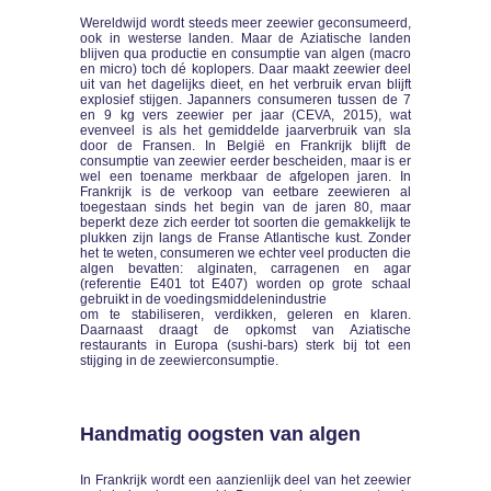
Wereldwijd wordt steeds meer zeewier geconsumeerd,
ook in westerse landen. Maar de Aziatische landen
blijven qua productie en consumptie van algen (macro
en micro) toch dé koplopers. Daar maakt zeewier deel
uit van het dagelijks dieet, en het verbruik ervan blijft
explosief stijgen. Japanners consumeren tussen de 7
en 9 kg vers zeewier per jaar (CEVA, 2015), wat
evenveel is als het gemiddelde jaarverbruik van sla
door de Fransen. In België en Frankrijk blijft de
consumptie van zeewier eerder bescheiden, maar is er
wel een toename merkbaar de afgelopen jaren. In
Frankrijk is de verkoop van eetbare zeewieren al
toegestaan sinds het begin van de jaren 80, maar
beperkt deze zich eerder tot soorten die gemakkelijk te
plukken zijn langs de Franse Atlantische kust. Zonder
het te weten, consumeren we echter veel producten die
algen bevatten: alginaten, carragenen en agar
(referentie E401 tot E407) worden op grote schaal
gebruikt in de voedingsmiddelenindustrie
om te stabiliseren, verdikken, geleren en klaren.
Daarnaast draagt de opkomst van Aziatische
restaurants in Europa (sushi-bars) sterk bij tot een
stijging in de zeewierconsumptie.
Handmatig oogsten van algen
In Frankrijk wordt een aanzienlijk deel van het zeewier