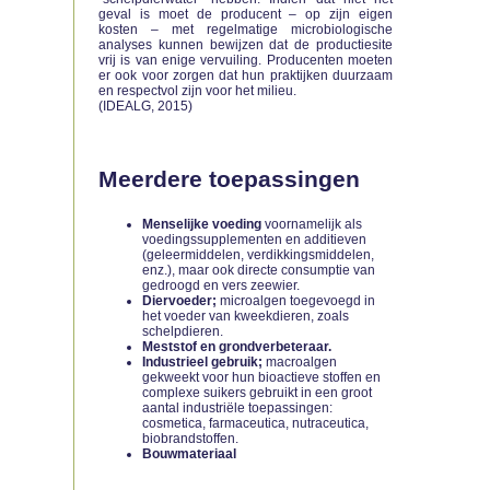
geval is moet de producent – op zijn eigen
kosten – met regelmatige microbiologische
analyses kunnen bewijzen dat de productiesite
vrij is van enige vervuiling. Producenten moeten
er ook voor zorgen dat hun praktijken duurzaam
en respectvol zijn voor het milieu.
(IDEALG, 2015)
Meerdere toepassingen
Menselijke voeding
voornamelijk als
voedingssupplementen en additieven
(geleermiddelen, verdikkingsmiddelen,
enz.), maar ook directe consumptie van
gedroogd en vers zeewier.
Diervoeder;
microalgen toegevoegd in
het voeder van kweekdieren, zoals
schelpdieren.
Meststof en grondverbeteraar.
Industrieel gebruik;
macroalgen
gekweekt voor hun bioactieve stoffen en
complexe suikers gebruikt in een groot
aantal industriële toepassingen:
cosmetica, farmaceutica, nutraceutica,
biobrandstoffen.
Bouwmateriaal