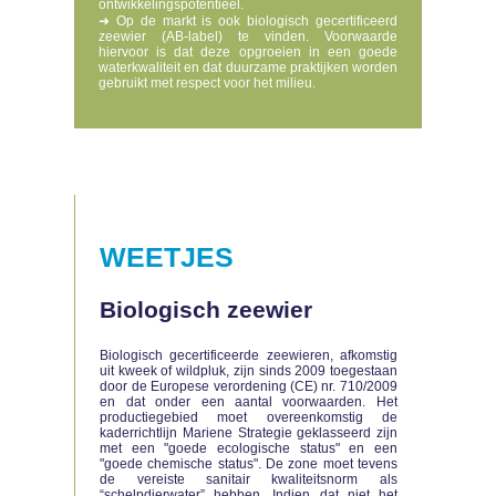
ontwikkelingspotentieel.
➜ Op de markt is ook biologisch gecertificeerd
zeewier (AB-label) te vinden. Voorwaarde
hiervoor is dat deze opgroeien in een goede
waterkwaliteit en dat duurzame praktijken worden
gebruikt met respect voor het milieu.
WEETJES
Biologisch zeewier
Biologisch gecertificeerde zeewieren, afkomstig
uit kweek of wildpluk, zijn sinds 2009 toegestaan
door de Europese verordening (CE) nr. 710/2009
en dat onder een aantal voorwaarden. Het
productiegebied moet overeenkomstig de
kaderrichtlijn Mariene Strategie geklasseerd zijn
met een "goede ecologische status" en een
"goede chemische status". De zone moet tevens
de vereiste sanitair kwaliteitsnorm als
“schelpdierwater” hebben. Indien dat niet het