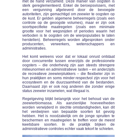
met de hand verzameld. Deze manier van oogsten is
sterk gereglementeerd. Enkel de beroepsvissers, met
een vergunning afgeleverd door de bevoegde
autoriteiten, zijn gemachtigd om zeewier te oogsten op
de kust. Er gelden algemene beheerregels (zoals een
controle op de geoogste volumes), maar er zijn ook
soortspecifieke maatregelen (zoals een minimale
grootte voor het wegsnijden of periodes waarin het
verboden is te oogsten om de wierpopulaties te laten
herstellen). Beheerregels worden afgesproken onder
producenten, verwerkers, wetenschappers en
administraties.
Het komt weleens voor dat er lokaal onrust ontstaat
door concurrentie tussen enerzijds de professionele
oogsters – die onderhevig zijn aan steeds strengere
milieunormen en administratieve lasten – en anderzijds
de recreatieve zeewierplukkers – die flexibeler zijn in
hun praktijken en soms minder respectvol zijn voor het
ecosysteem en de duurzaamheid van de bestanden.
Daarnaast zijn er ook nog anderen die zonder enige
status zeewier inzamelen, wat illegaal is.
Regelgeving blijkt belangrijk voor het behoud van de
zeewierbiomassa. Als aanzienlijke hoeveelheden
worden verwijderd in slechte omstandigheden, kan dit
het verdwijnen van bepaalde soorten tot gevolg
hebben. Het is noodzakelijk om de jonge spruiten te
beschermen en maatregelen te treffen voor de meest
kwetsbare soorten. In de praktijk blijken de
administratieve controles echter vaak tekort te schieten.