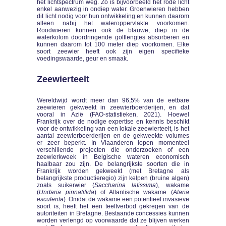
het lichtspectrum weg. Zo is bijvoorbeeld het rode licht
enkel aanwezig in ondiep water. Groenwieren hebben
dit licht nodig voor hun ontwikkeling en kunnen daarom
alleen nabij het wateroppervlakte voorkomen.
Roodwieren kunnen ook de blauwe, diep in de
waterkolom doordringende golflengtes absorberen en
kunnen daarom tot 100 meter diep voorkomen. Elke
soort zeewier heeft ook zijn eigen specifieke
voedingswaarde, geur en smaak.
Zeewierteelt
Wereldwijd wordt meer dan 96,5% van de eetbare
zeewieren gekweekt in zeewierboerderijen, en dat
vooral in Azië (FAO-statistieken, 2021). Hoewel
Frankrijk over de nodige expertise en kennis beschikt
voor de ontwikkeling van een lokale zeewierteelt, is het
aantal zeewierboerderijen en de gekweekte volumes
er zeer beperkt. In Vlaanderen lopen momenteel
verschillende projecten die onderzoeken of een
zeewierkweek in Belgische wateren economisch
haalbaar zou zijn. De belangrijkste soorten die in
Frankrijk worden gekweekt (met Bretagne als
belangrijkste productieregio) zijn kelpen (bruine algen)
zoals suikerwier (
Saccharina latissima
), wakame
(
Undaria pinnatifida
) of Atlantische wakame (
Alaria
esculenta
). Omdat de wakame een potentieel invasieve
soort is, heeft het een teeltverbod gekregen van de
autoriteiten in Bretagne. Bestaande concessies kunnen
worden verlengd op voorwaarde dat ze blijven werken