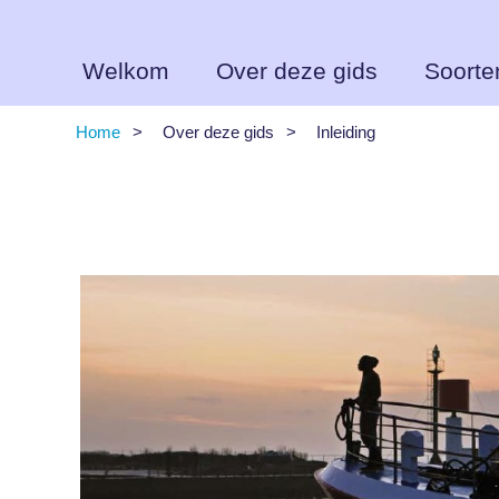
Overslaan
en
naar
de
Welkom
Over deze gids
Soorte
inhoud
gaan
Home
Over deze gids
Inleiding
Kruimelpad