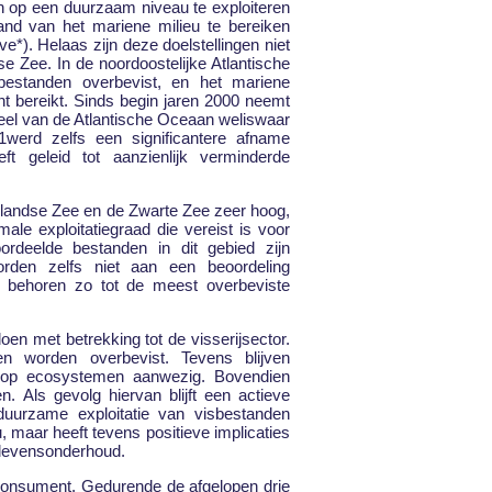
n op een duurzaam niveau te exploiteren
and van het mariene milieu te bereiken
*). Helaas zijn deze doelstellingen niet
e Zee. In de noordoostelijke Atlantische
standen overbevist, en het mariene
t bereikt. Sinds begin jaren 2000 neemt
deel van de Atlantische Oceaan weliswaar
werd zelfs een significantere afname
ft geleid tot aanzienlijk verminderde
ddellandse Zee en de Zwarte Zee zeer hoog,
le exploitatiegraad die vereist is voor
rdeelde bestanden in dit gebied zijn
rden zelfs niet aan een beoordeling
 behoren zo tot de meest overbeviste
oen met betrekking tot de visserijsector.
en worden overbevist. Tevens blijven
en op ecosystemen aanwezig. Bovendien
en. Als gevolg hiervan blijft een actieve
duurzame exploitatie van visbestanden
u, maar heeft tevens positieve implicaties
n levensonderhoud.
e consument. Gedurende de afgelopen drie