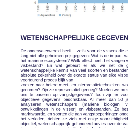
WETENSCHAPPELIJKE GEGEVE
De onderwaterwereld heeft – zelfs voor de vissers die 
lang niet alle geheimen prijsgegeven: Wat is de impact v
het mariene ecosysteem? Welk effect heeft het vangen v
visbestand? En wat gebeurt er als we net de gr
wetenschappelijke kennis van veel soorten en bestanden 
absolute zekerheid over de exacte status van elke visb
voortdurend proces blijft van
zoeken naar betere meet- en interpretatietechnieken: wo
genomen? Zijn ze representatief genoeg? Moeten we meer
ons te baseren op vangstgegevens? Toch zijn er voor
objectieve gegevens beschikbaar. Al meer dan 50 j
analyseren wetenschappers (mariene biologen, vis
ontwikkelingen in de visserij en visbestanden. Ze b
marktwaarde, en soorten die aan vangstbeperkingen onder
het verleden, richten ze zich met enige voorzichtighei
objectief, wetenschappelijk gefundeerd advies over de v