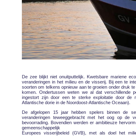
De zee blijkt niet onuitputtelijk. Kwetsbare mariene e
veranderingen in het milieu en de visserij. Bij een te i
soorten om telkens opnieuw aan te groeien onder druk te
komen. Ondertussen weten we al dat verschillende po
ingestort zijn door een te sterke exploitatie door d
Atlantische dorie in de Noordoost-Atlantische Oceaan).
De afgelopen 15 jaar hebben spelers binnen de sec
veranderingen teweeggebracht met het oog op de ver
bevoorrading. Bovendien werden er ambitieuze hervorm
gemeenschappelijk
Europees visserijbeleid (GVB), met als doel het mil