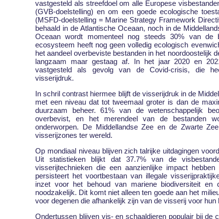
vastgesteld als streefdoel om alle Europese visbestande
(GVB-doelstelling) en om een goede ecologische toest
(MSFD-doelstelling = Marine Strategy Framework Directive
behaald in de Atlantische Oceaan, noch in de Middellands
Oceaan wordt momenteel nog steeds 30% van de be
ecosysteem heeft nog geen volledig ecologisch evenwich
het aandeel overbeviste bestanden in het noordoostelijk 
langzaam maar gestaag af. In het jaar 2020 en 2021
vastgesteld als gevolg van de Covid-crisis, die hee
visserijdruk.
In schril contrast hiermee blijft de visserijdruk in de Mi
met een niveau dat tot tweemaal groter is dan de maxima
duurzaam beheer. 61% van de wetenschappelijk beoo
overbevist, en het merendeel van de bestanden wo
onderworpen. De Middellandse Zee en de Zwarte Zee
visserijzones ter wereld.
Op mondiaal niveau blijven zich talrijke uitdagingen voord
Uit statistieken blijkt dat 37.7% van de visbestand
visserijtechnieken die een aanzienlijke impact hebb
persisteert het voortbestaan van illegale visserijpraktijk
inzet voor het behoud van mariene biodiversiteit en 
noodzakelijk. Dit komt niet alleen ten goede aan het milie
voor degenen die afhankelijk zijn van de visserij voor hu
Ondertussen blijven vis- en schaaldieren populair bij d