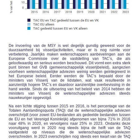
De invoering van de MSY is wel degelijk gunstig geweest voor de
duurzaamheid bij visserijactiviteiten, maar er is nog ruimte voor
verbetering. Jaarlijks maken wetenschappers aanbevelingen aan de
Europese Commissie over de vaststelling van TAC’s, die als
geloofwaardig en serieus worden beschouwd. Dit vormt een extra sterk
punt binnen het GVB (gemeenschappelijk visserijbeleid), aangezien
voorheen wetenschappelijke adviezen weinig werden geïntegreerd in
het Europese beleid. Eerder werden de TAC’s bepaald door de
ministers van Visserij van de lidstaten, wat vaak resulteerde in
aanzienlijk hogere TAC’s en daardoor aanzienlijke overbevissing in de
hand werkte. Sinds de uitvoering van het beleid van 2014 hebben de
ministers van Visserij de wetenschappelijke adviezen steeds
nauwkeuriger opgevolgd.
Na een lichte stijging tussen 2015 en 2016, is het percentage van de
Totalen Aanlandingsquota (TAQ) dat de wetenschappelijke adviezen
overschrijdt (voor zowel EU-bestanden als gedeelde bestanden tussen
de EU en het Verenigd Koninkrijk) afgenomen van bijna 71% in 2016
naar 48% in 2020, en vervolgens naar 25% in 2023. Ondanks deze
vooruitgang werd in 2020 nog steeds bijna de helft van de TAQ
vastgesteld op niveaus die de wetenschappelijke adviezen
overschreden. In 2023 overschrijden nog steeds een kwart van de TAQ