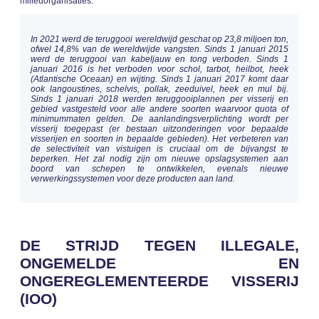
milieuorganisaties.
In 2021 werd de teruggooi wereldwijd geschat op 23,8 miljoen ton,
ofwel 14,8% van de wereldwijde vangsten. Sinds 1 januari 2015
werd de teruggooi van kabeljauw en tong verboden. Sinds 1
januari 2016 is het verboden voor schol, tarbot, heilbot, heek
(Atlantische Oceaan) en wijting. Sinds 1 januari 2017 komt daar
ook langoustines, schelvis, pollak, zeeduivel, heek en mul bij.
Sinds 1 januari 2018 werden teruggooiplannen per visserij en
gebied vastgesteld voor alle andere soorten waarvoor quota of
minimummaten gelden. De aanlandingsverplichting wordt per
visserij toegepast (er bestaan uitzonderingen voor bepaalde
visserijen en soorten in bepaalde gebieden). Het verbeteren van
de selectiviteit van vistuigen is cruciaal om de bijvangst te
beperken. Het zal nodig zijn om nieuwe opslagsystemen aan
boord van schepen te ontwikkelen, evenals nieuwe
verwerkingssystemen voor deze producten aan land.
DE STRIJD TEGEN ILLEGALE,
ONGEMELDE EN
ONGEREGLEMENTEERDE VISSERIJ
(IOO)