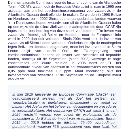
De Internationale Commissie voor de Instandhouding van de Atlantische
Tonijn (ICCAT), waarin ook de Europese Unie actief is, nam in 1995 een
actieplan aan om het beschermingsprogramma voor zwaardvis in de
Atlantische Oceaan doeltreffender te maken. Zo werden in 1998 Belize
en Honduras, en in 2002 Sierra Leone, aangeduid als landen waarvan
“(…) De vissersschepen zwaardvissen uit de Atlantische Oceaan halen
op een wijze die de effectiviteit van de maatregelen die door ICCAT zijn
ingesteld ter bescherming van deze soort, verminderen.” De invoer van
zwaardvis afkomstig uit Belize en Honduras naar de Europese Unie
werd in 2000 dan ook verboden. Sinds 2004 werd ook de invoer van
zwaardvis uit Sierra Leone verboden. Ondertussen zijn de maatregelen
tegen Belize en Honduras opgeheven, maar het invoerverbod uit Sierra
Leone blijft van kracht. Ook de EU-regelgeving rond
voedselcontaminatie beperkt de invoer van zwaardvis uit bepaalde
landen, namelijk uit de Seychellen (sinds 2003) vanwege te hoge
concentraties aan zware metalen. In 2005 heeft de EU het
aanvaardbare niveau van cadmium in het zwaardvisvlees herzien van
0,05 ppm naar maximaal 0,3 ppm. Maar vooralsnog blijft het
invoerverbod van zwaardvis uit de Seychellen op de Europese markt
van kracht.
In mei 2019 lanceerde de Europese Commissie CATCH, een
geautomatiseerd systeem met als doel het systeem van
vangstcertificaten te digitaliseren (momenteel nog veelal op
papier). Het doel is om het beheer van documenten en procedures
te vergemakkelijken. Het gebruik van CATCH zal vanaf 1 januari
2026 verplicht worden voor zowel de exploitanten als de
autoriteiten in de EU bij de import van visserijproducten. Tussen
2015 en 2019 hebben de lidstaten 69.400 overtredingen
gerapporteerd, waarvan 76% gedetecteerd werd door Italië, het