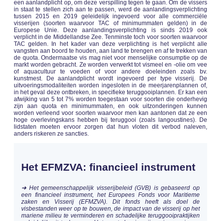
een aanlandplicht op, om deze verspilling tegen te gaan. Om de vissers
in staat te stellen zich aan te passen, werd de aanlandingsverplichting
tussen 2015 en 2019 geleidelijk ingevoerd voor alle commerciële
visserijen (soorten waarvoor TAC of minimummaten gelden) in de
Europese Unie. Deze aanlandingsverplichting is sinds 2019 ook
verplicht in de Middellandse Zee. Tenminste toch voor soorten waarvoor
TAC gelden. In het kader van deze verplichting is het verplicht alle
vangsten aan boord te houden, aan land te brengen en af te trekken van
de quota. Ondermaatse vis mag niet voor menselijke consumptie op de
markt worden gebracht. Ze worden verwerkt tot vismeel en -olie om vee
of aquacultuur te voeden of voor andere doeleinden zoals bv.
kunstmest. De aanlandplicht wordt ingevoerd per type visserij. De
uitvoeringsmodaliteiten worden ingesloten in de meerjarenplannen of,
in het geval deze ontbreken, in specifieke teruggooiplannen. Er kan een
afwijking van 5 tot 7% worden toegestaan voor soorten die onderhevig
zijn aan quota en minimummaten, en ook uitzonderingen kunnen
worden verleend voor soorten waarvoor men kan aantonen dat ze een
hoge overlevingskans hebben bij teruggooi (zoals langoustines). De
lidstaten moeten ervoor zorgen dat hun vloten dit verbod naleven,
anders riskeren ze sancties.
Het EFMZVA: financieel instrument
➜ Het gemeenschappelijk visserijbeleid (GVB) is gebaseerd op
een financieel instrument, het Europees Fonds voor Maritieme
zaken en Visserij (EFMZVA). Dit fonds heeft als doel de
visbestanden weer op te bouwen, de impact van de visserij op het
mariene milieu te verminderen en schadelijke teruggooipraktijken