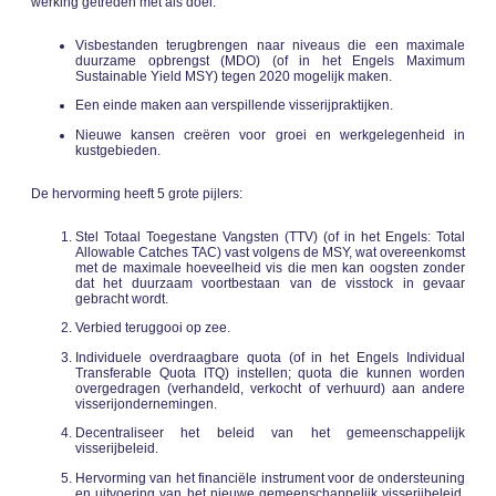
werking getreden met als doel:
Visbestanden terugbrengen naar niveaus die een maximale
duurzame opbrengst (MDO) (of in het Engels Maximum
Sustainable Yield MSY) tegen 2020 mogelijk maken.
Een einde maken aan verspillende visserijpraktijken.
Nieuwe kansen creëren voor groei en werkgelegenheid in
kustgebieden.
De hervorming heeft 5 grote pijlers:
Stel Totaal Toegestane Vangsten (TTV) (of in het Engels: Total
Allowable Catches TAC) vast volgens de MSY, wat overeenkomst
met de maximale hoeveelheid vis die men kan oogsten zonder
dat het duurzaam voortbestaan van de visstock in gevaar
gebracht wordt.
Verbied teruggooi op zee.
Individuele overdraagbare quota (of in het Engels Individual
Transferable Quota ITQ) instellen; quota die kunnen worden
overgedragen (verhandeld, verkocht of verhuurd) aan andere
visserijondernemingen.
Decentraliseer het beleid van het gemeenschappelijk
visserijbeleid.
Hervorming van het financiële instrument voor de ondersteuning
en uitvoering van het nieuwe gemeenschappelijk visserijbeleid,