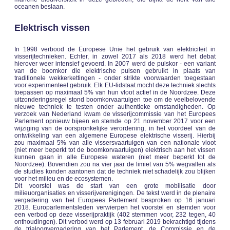
oceanen beslaan.
Elektrisch vissen
In 1998 verbood de Europese Unie het gebruik van elektriciteit in
visserijtechnieken. Echter, in zowel 2017 als 2018 werd het debat
hierover weer intensief gevoerd. In 2007 werd de pulskor - een variant
van de boomkor die elektrische pulsen gebruikt in plaats van
traditionele wekkerkettingen - onder strikte voorwaarden toegestaan
voor experimenteel gebruik. Elk EU-lidstaat mocht deze techniek slechts
toepassen op maximaal 5% van hun vloot actief in de Noordzee. Deze
uitzonderingsregel stond boomkorvaartuigen toe om de veelbelovende
nieuwe techniek te testen onder authentieke omstandigheden. Op
verzoek van Nederland kwam de visserijcommissie van het Europees
Parlement opnieuw bijeen en stemde op 21 november 2017 voor een
wijziging van de oorspronkelijke verordening, in het voordeel van de
ontwikkeling van een algemene Europese elektrische visserij. Hierbij
zou maximaal 5% van alle vissersvaartuigen van een nationale vloot
(niet meer beperkt tot de boomkorvaartuigen) elektrisch aan het vissen
kunnen gaan in alle Europese wateren (niet meer beperkt tot de
Noordzee). Bovendien zou na vier jaar de limiet van 5% wegvallen als
de studies konden aantonen dat de techniek niet schadelijk zou blijken
voor het milieu en de ecosystemen.
Dit voorstel was de start van een grote mobilisatie door
milieuorganisaties en visserijverenigingen. De tekst werd in de plenaire
vergadering van het Europees Parlement besproken op 16 januari
2018. Europarlementsleden verwierpen het voorstel en stemden voor
een verbod op deze visserijpraktijk (402 stemmen voor, 232 tegen, 40
onthoudingen). Dit verbod werd op 13 februari 2019 bekrachtigd tijdens
de trialoogvergadering van het Parlement, de Commissie en de