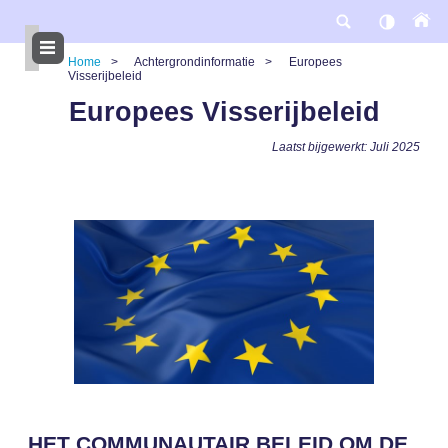
Overslaan
en
naar
de
Home
Achtergrondinformatie
Europees
inhoud
Visserijbeleid
gaan
Kruimelpad
Europees Visserijbeleid
Laatst bijgewerkt: Juli 2025
HET COMMUNAUTAIR BELEID OM DE