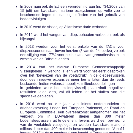
In 2008 nam ook de EU een verordening aan (nr. 734/2008 van
15 juli) om kwetsbare mariene ecosystemen op volle zee te
beschermen tegen de nadelige effecten van het gebruik van
bodemvistuigen.
In 2010 werd de visserij op Atlantische dorie verboden.
In 2012 werd het vangen van diepzeehaaien verboden, ook als
bijvangst.
In 2013 werden voor het eerst enkele van de TAC’s voor
diepzeesoorten naar boven herzien (3 van de 24 stocks), zo ook
een stijging van +77% voor het bestand van grenadiervissen ten
westen van de Britse eilanden.
In 2014 trad het nieuwe Europese Gemeenschappelijk
Visserijbeleid in werking. Hierin werd voor het eerst gesproken
over het “bevriezen van de voetafdruk” in de diepzeevisserij,
door geen nieuwe expansies meer toe te laten dan de reeds
bestaande. Indien wetenschappelijke milieubeoordelingen
in gebieden waar bodemsleepvisserij plaatsvindt negatieve
resultaten laten zien, zal dit leiden tot het sluiten van die
specifieke gebieden.
In 2016 werd na vier jaar van intens onderhandelen in
driehoeksoverleg tussen het Europees Parlement, de Raad en
Europese Commissie, een overeenkomst aangenomen die het
verbiedt om in EU-wateren dieper dan 800 meter
bodemsleepvisserij uit te oefenen. Tevens werd een bevriezing
van de voetafdruk vastgelegd en werden kwetsbare mariene
milieus dieper dan 400 meter in bescherming genomen. Vanaf 1