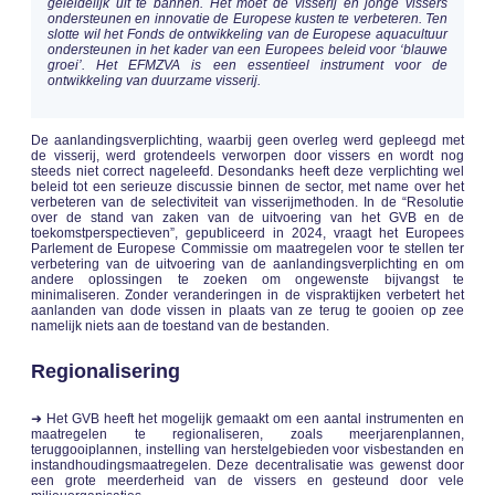
geleidelijk uit te bannen. Het moet de visserij en jonge vissers
ondersteunen en innovatie de Europese kusten te verbeteren. Ten
slotte wil het Fonds de ontwikkeling van de Europese aquacultuur
ondersteunen in het kader van een Europees beleid voor ‘blauwe
groei’. Het EFMZVA is een essentieel instrument voor de
ontwikkeling van duurzame visserij.
De aanlandingsverplichting, waarbij geen overleg werd gepleegd met
de visserij, werd grotendeels verworpen door vissers en wordt nog
steeds niet correct nageleefd. Desondanks heeft deze verplichting wel
beleid tot een serieuze discussie binnen de sector, met name over het
verbeteren van de selectiviteit van visserijmethoden. In de “Resolutie
over de stand van zaken van de uitvoering van het GVB en de
toekomstperspectieven”, gepubliceerd in 2024, vraagt het Europees
Parlement de Europese Commissie om maatregelen voor te stellen ter
verbetering van de uitvoering van de aanlandingsverplichting en om
andere oplossingen te zoeken om ongewenste bijvangst te
minimaliseren. Zonder veranderingen in de vispraktijken verbetert het
aanlanden van dode vissen in plaats van ze terug te gooien op zee
namelijk niets aan de toestand van de bestanden.
Regionalisering
➜ Het GVB heeft het mogelijk gemaakt om een aantal instrumenten en
maatregelen te regionaliseren, zoals meerjarenplannen,
teruggooiplannen, instelling van herstelgebieden voor visbestanden en
instandhoudingsmaatregelen. Deze decentralisatie was gewenst door
een grote meerderheid van de vissers en gesteund door vele