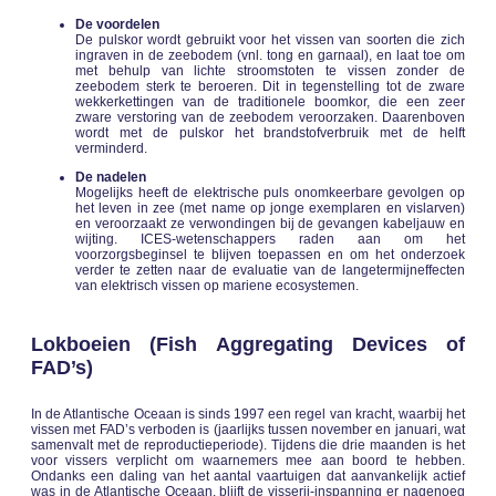
De voordelen
De pulskor wordt gebruikt voor het vissen van soorten die zich
ingraven in de zeebodem (vnl. tong en garnaal), en laat toe om
met behulp van lichte stroomstoten te vissen zonder de
zeebodem sterk te beroeren. Dit in tegenstelling tot de zware
wekkerkettingen van de traditionele boomkor, die een zeer
zware verstoring van de zeebodem veroorzaken. Daarenboven
wordt met de pulskor het brandstofverbruik met de helft
verminderd.
De nadelen
Mogelijks heeft de elektrische puls onomkeerbare gevolgen op
het leven in zee (met name op jonge exemplaren en vislarven)
en veroorzaakt ze verwondingen bij de gevangen kabeljauw en
wijting. ICES-wetenschappers raden aan om het
voorzorgsbeginsel te blijven toepassen en om het onderzoek
verder te zetten naar de evaluatie van de langetermijneffecten
van elektrisch vissen op mariene ecosystemen.
Lokboeien (Fish Aggregating Devices of
FAD’s)
In de Atlantische Oceaan is sinds 1997 een regel van kracht, waarbij het
vissen met FAD’s verboden is (jaarlijks tussen november en januari, wat
samenvalt met de reproductieperiode). Tijdens die drie maanden is het
voor vissers verplicht om waarnemers mee aan boord te hebben.
Ondanks een daling van het aantal vaartuigen dat aanvankelijk actief
was in de Atlantische Oceaan, blijft de visserij-inspanning er nagenoeg