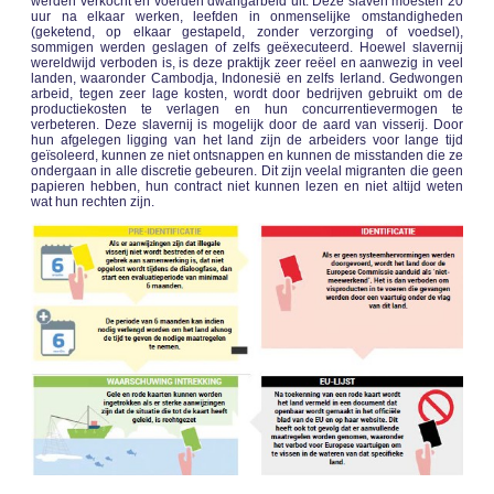
werden verkocht en voerden dwangarbeid uit. Deze slaven moesten 20
uur na elkaar werken, leefden in onmenselijke omstandigheden
(geketend, op elkaar gestapeld, zonder verzorging of voedsel),
sommigen werden geslagen of zelfs geëxecuteerd. Hoewel slavernij
wereldwijd verboden is, is deze praktijk zeer reëel en aanwezig in veel
landen, waaronder Cambodja, Indonesië en zelfs Ierland. Gedwongen
arbeid, tegen zeer lage kosten, wordt door bedrijven gebruikt om de
productiekosten te verlagen en hun concurrentievermogen te
verbeteren. Deze slavernij is mogelijk door de aard van visserij. Door
hun afgelegen ligging van het land zijn de arbeiders voor lange tijd
geïsoleerd, kunnen ze niet ontsnappen en kunnen de misstanden die ze
ondergaan in alle discretie gebeuren. Dit zijn veelal migranten die geen
papieren hebben, hun contract niet kunnen lezen en niet altijd weten
wat hun rechten zijn.