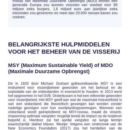
niveau van Maximale Duurzame Opbrengst (MDO) binnen één
generatie Europa zou kunnen voorzien van voedsel voor 89
miljoen extra burgers, 1,6 miljard euro aan jaarlijkse extra
inkomsten zou genereren en meer dan 20.000 nieuwe banen zou
creëren.
BELANGRIJKSTE HULPMIDDELEN
VOOR HET BEHEER VAN DE VISSERIJ
MSY (Maximum Sustainable Yield) of MDO
(Maximale Duurzame Opbrengst)
De in 1935 door Michael Graham getheoretiseerde MSY is een
instrument voor visserijbeheer geworden om het behoud en de
exploitatie van de visbestanden in evenwicht te houden. In 2013 werd
het opgenomen in het GVB. Ondertussen is het een referentie geworden
voor visserijbeleid. Het MSY geeft aan wat de maximale hoeveelheid is
van een visbestand die theoretisch gevangen kan worden zonder
nadelige gevolgen voor hun voortplantingsvermogen. Wanneer een
visbestand wordt geëxploiteerd op MSY-niveau, maakt de visserij-
inspanning optimale vangsten mogelijk terwijl de impact op de hulpbron
beperkt is. Hierdoor zal het aantal vangsten op lange termijn
waarschijnlijk stabiel blijven. Weetje: Volgens een onderzoek van de
New Economics Foundation (2017) zou het herstellen van de