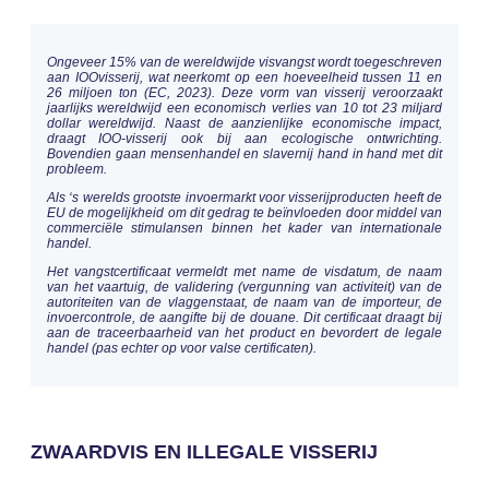
Ongeveer 15% van de wereldwijde visvangst wordt toegeschreven
aan IOOvisserij, wat neerkomt op een hoeveelheid tussen 11 en
26 miljoen ton (EC, 2023). Deze vorm van visserij veroorzaakt
jaarlijks wereldwijd een economisch verlies van 10 tot 23 miljard
dollar wereldwijd. Naast de aanzienlijke economische impact,
draagt IOO-visserij ook bij aan ecologische ontwrichting.
Bovendien gaan mensenhandel en slavernij hand in hand met dit
probleem.
Als ‘s werelds grootste invoermarkt voor visserijproducten heeft de
EU de mogelijkheid om dit gedrag te beïnvloeden door middel van
commerciële stimulansen binnen het kader van internationale
handel.
Het vangstcertificaat vermeldt met name de visdatum, de naam
van het vaartuig, de validering (vergunning van activiteit) van de
autoriteiten van de vlaggenstaat, de naam van de importeur, de
invoercontrole, de aangifte bij de douane. Dit certificaat draagt bij
aan de traceerbaarheid van het product en bevordert de legale
handel (pas echter op voor valse certificaten).
ZWAARDVIS EN ILLEGALE VISSERIJ