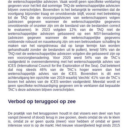
de wetenschappelijke adviezen. Vaak wordt geen specifieke verklaring
gegeven voor het feit dat sommige TAQ de wetenschappelijke adviezen
blijven overschrijden. Bovendien is het belangrijk te vermelden dat de
voortgang bijzonder traag en onvoldoende blijft, vooral met betrekking
tot de TAQ die de voorzorgadviezen van wetenschappers volgen
(adviezen gegeven wanneer de wetenschappelijke gegevens
onvoldoende of onzeker zijn om de toestand van de bestanden correct
te evalueren). In 2023 volgden 12% van de TAQ niet de
wetenschappelijke adviezen gebaseerd op een MSY-benadering
(adviezen gegeven wanneer de wetenschappelijke gegevens
voldoende robuust en nauwkeurig zijn om een betrouwbare schatting te
maken van het vangstniveau dat op lange termijn kan worden
gehandhaafd zonder de bestanden uit te putten), terwijl 59% van de
TAQ niet de wetenschappelijke adviezen volgden die gebaseerd zijn op
een voorzorgbenadering. Voor 2020 werd 54% van de TAC’s
vastgesteld in overeenstemming met het wetenschappelijk advies van
ICES (International Council for the Exploration of the Sea). Dat betekent
dat nog steeds 46% van de TAC’s hoger waren dan het
wetenschappelijk advies van de ICES. Bovendien is dit een
achteruitgang ten opzichte van 2019 waarbij 'slechts’ 41% van de TAC’s
boven het advies van de ICES werden vastgesteld. Meestal wordt er
geen specifieke rechtvaardiging gegeven om te verklaren dat bepaalde
TAC’s deze adviezen blijven overschrijden.
Verbod op teruggooi op zee
De praktijk van het teruggooien houdt in dat vissers een deel van hun
vangst (levend of dood) terug in zee gooien, deels omdat de vis te klein
is, omdat ze er geen quota (meer) voor hebben of omdat er geen
interesse voor is op de markt. Het nieuwe visserijbeleid legt sinds 2015