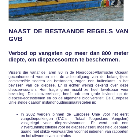
NAAST DE BESTAANDE REGELS VAN
GVB
Verbod op vangsten op meer dan 800 meter
diepte, om diepzeesoorten te beschermen.
Vissers die vanaf de jaren 80 in de Noordoost-Atlantische Oceaan
geconfronteerd werden met de achteruitgang van de belangrijkste
commerciële soorten en bestanden, zagen een buitenkans in het
bevissen van de diepzee. Er is echter weinig gekend over deze
diepzee-soorten. Hun trage groei maakt ze heel kwetsbaar voor
bevissing. De diepzeevisserij heeft ook een grote invloed op de
diepzee-ecosystemen en op de algemene biodiversiteit. De Europese
Unie stelde daarom instandhoudingsmaatregelen in:
In 2002 werden binnen de Europese Unie voor het eerst
vangstbeperkingen (TAC’s - Totaal Toegestane Vangsten)
vastgelegd voor diepzeevissoorten. Er werd ook een
visvergunningsstelsel voor de diepzeevisserij ingesteld, gepaard
gaand met strikte voorwaarden voor het indienen van rapporten
en het uitvoeren van controles