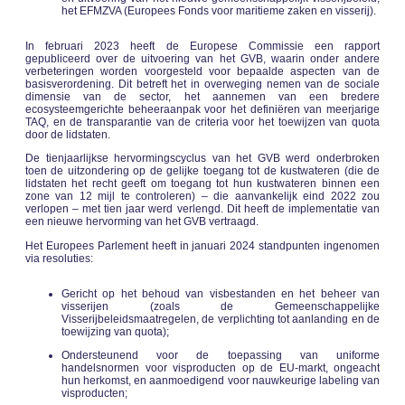
het EFMZVA (Europees Fonds voor maritieme zaken en visserij).
In februari 2023 heeft de Europese Commissie een rapport
gepubliceerd over de uitvoering van het GVB, waarin onder andere
verbeteringen worden voorgesteld voor bepaalde aspecten van de
basisverordening. Dit betreft het in overweging nemen van de sociale
dimensie van de sector, het aannemen van een bredere
ecosysteemgerichte beheeraanpak voor het definiëren van meerjarige
TAQ, en de transparantie van de criteria voor het toewijzen van quota
door de lidstaten.
De tienjaarlijkse hervormingscyclus van het GVB werd onderbroken
toen de uitzondering op de gelijke toegang tot de kustwateren (die de
lidstaten het recht geeft om toegang tot hun kustwateren binnen een
zone van 12 mijl te controleren) – die aanvankelijk eind 2022 zou
verlopen – met tien jaar werd verlengd. Dit heeft de implementatie van
een nieuwe hervorming van het GVB vertraagd.
Het Europees Parlement heeft in januari 2024 standpunten ingenomen
via resoluties:
Gericht op het behoud van visbestanden en het beheer van
visserijen (zoals de Gemeenschappelijke
Visserijbeleidsmaatregelen, de verplichting tot aanlanding en de
toewijzing van quota);
Ondersteunend voor de toepassing van uniforme
handelsnormen voor visproducten op de EU-markt, ongeacht
hun herkomst, en aanmoedigend voor nauwkeurige labeling van
visproducten;