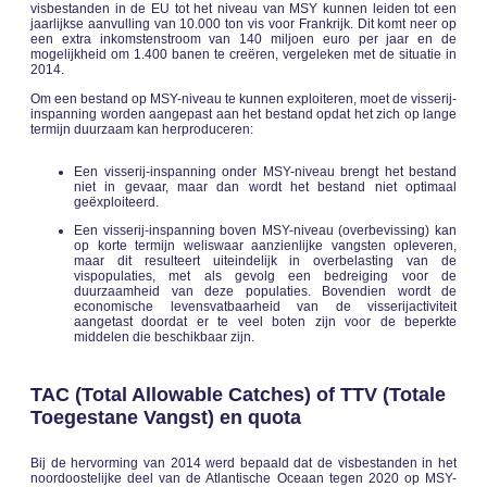
visbestanden in de EU tot het niveau van MSY kunnen leiden tot een
jaarlijkse aanvulling van 10.000 ton vis voor Frankrijk. Dit komt neer op
een extra inkomstenstroom van 140 miljoen euro per jaar en de
mogelijkheid om 1.400 banen te creëren, vergeleken met de situatie in
2014.
Om een bestand op MSY-niveau te kunnen exploiteren, moet de visserij-
inspanning worden aangepast aan het bestand opdat het zich op lange
termijn duurzaam kan herproduceren:
Een visserij-inspanning onder MSY-niveau brengt het bestand
niet in gevaar, maar dan wordt het bestand niet optimaal
geëxploiteerd.
Een visserij-inspanning boven MSY-niveau (overbevissing) kan
op korte termijn weliswaar aanzienlijke vangsten opleveren,
maar dit resulteert uiteindelijk in overbelasting van de
vispopulaties, met als gevolg een bedreiging voor de
duurzaamheid van deze populaties. Bovendien wordt de
economische levensvatbaarheid van de visserijactiviteit
aangetast doordat er te veel boten zijn voor de beperkte
middelen die beschikbaar zijn.
TAC (Total Allowable Catches) of TTV (Totale
Toegestane Vangst) en quota
Bij de hervorming van 2014 werd bepaald dat de visbestanden in het
noordoostelijke deel van de Atlantische Oceaan tegen 2020 op MSY-