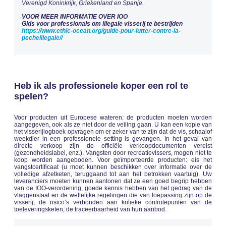
Verenigd Koninkrijk, Griekenland en Spanje.
VOOR MEER INFORMATIE OVER IOO
Gids voor professionals om illegale visserij te bestrijden
https://www.ethic-ocean.org/guide-pour-lutter-contre-la-
pecheillegale//
Heb ik als professionele koper een rol te
spelen?
Voor producten uit Europese wateren: de producten moeten worden
aangegeven, ook als ze niet door de veiling gaan. U kan een kopie van
het visserijlogboek opvragen om er zeker van te zijn dat de vis, schaalof
weekdier in een professionele setting is gevangen. In het geval van
directe verkoop zijn de officiële verkoopdocumenten vereist
(gezondheidslabel, enz.). Vangsten door recreatievissers, mogen niet te
koop worden aangeboden. Voor geïmporteerde producten: eis het
vangstcertificaat (u moet kunnen beschikken over informatie over de
volledige afzetketen, teruggaand tot aan het betrokken vaartuig). Uw
leveranciers moeten kunnen aantonen dat ze een goed begrip hebben
van de IOO-verordening, goede kennis hebben van het gedrag van de
vlaggenstaat en de wettelijke regelingen die van toepassing zijn op de
visserij, de risico’s verbonden aan kritieke controlepunten van de
toeleveringsketen, de traceerbaarheid van hun aanbod.