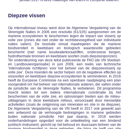
januari 2017 is deze maatregel van kracht in Europese wateren.
Diepzee vissen
Op internationaal niveau werd door de Algemene Vergadering van de
Verenigde Naties in 2006 een resolutie (61/105) aangenomen om de
mariene ecosystemen te beschermen tegen de impact van visserij op
volle zee (zones die niet onder de rechtsbevoegdheid van individuele
naties vallen). De resolutie omvat maatregelen die de mariene
biodiversiteit in kwetsbare en biologisch waardevolle gebieden
beschermt (met name koudwaterkoraalriffen, onderzeese bergen,
hydrothermale bronnen en kwetsbare soorten zoals diepzeesponzen).
Ter ondersteuning van deze tekst publiceerde de FAO (de VN Voedsel-
en Landbouworganisatie) in juni 2009, een reeks van technische
‘internationale richtlijnen voor het beheer van de diepzeevisserij op
volle zee’. Deze moesten de sector helpen om de negatieve effecten op
vissoorten en kwetsbare diepzee-ecosystemen te verminderen. In 2016
heeft de Europese Commissie na een openbare raadpleging een plan
voorgesteld om het beheer van internationale wateren, die vallen onder
de jurisdictie van de Verenigde Naties, te verbeteren. Dit programma
moeSt leiden tot een betere internationale coördinatie bij het
beschermen van de volle zee, en oplossingen bieden aan de milieu-
uitdagingen in deze kwetsbare milieus, veroorzaakt door menselijke
activiteiten (zoals de ontginning van mineralen en olie in de diepzee).
De Algemene Vergadering van de VN heeft in 2017 ook gewerkt aan
een antwoord op de verhoogde bedreigingen in mariene gebieden
buiten nationale jurisdictie. Het jaar daarop, in 2018 werden
onderhandelingen opgestart voor de ontwikkeling van een bindend
juridisch instrument, gericht op het behoud en duurzaam beheer van de
mariene biodiversiteit in deze gebieden, die bijna de helft van alle