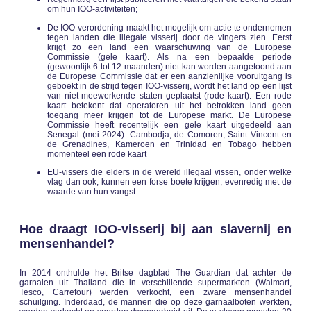
om hun IOO-activiteiten;
De IOO-verordening maakt het mogelijk om actie te ondernemen
tegen landen die illegale visserij door de vingers zien. Eerst
krijgt zo een land een waarschuwing van de Europese
Commissie (gele kaart). Als na een bepaalde periode
(gewoonlijk 6 tot 12 maanden) niet kan worden aangetoond aan
de Europese Commissie dat er een aanzienlijke vooruitgang is
geboekt in de strijd tegen IOO-visserij, wordt het land op een lijst
van niet-meewerkende staten geplaatst (rode kaart). Een rode
kaart betekent dat operatoren uit het betrokken land geen
toegang meer krijgen tot de Europese markt. De Europese
Commissie heeft recentelijk een gele kaart uitgedeeld aan
Senegal (mei 2024). Cambodja, de Comoren, Saint Vincent en
de Grenadines, Kameroen en Trinidad en Tobago hebben
momenteel een rode kaart
EU-vissers die elders in de wereld illegaal vissen, onder welke
vlag dan ook, kunnen een forse boete krijgen, evenredig met de
waarde van hun vangst.
Hoe draagt IOO-visserij bij aan slavernij en
mensenhandel?
In 2014 onthulde het Britse dagblad The Guardian dat achter de
garnalen uit Thailand die in verschillende supermarkten (Walmart,
Tesco, Carrefour) werden verkocht, een zware mensenhandel
schuilging. Inderdaad, de mannen die op deze garnaalboten werkten,