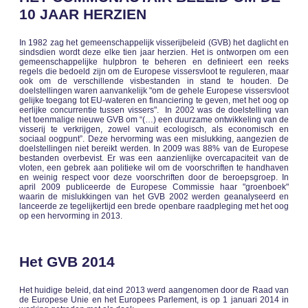
10 JAAR HERZIEN
In 1982 zag het gemeenschappelijk visserijbeleid (GVB) het daglicht en
sindsdien wordt deze elke tien jaar herzien. Het is ontworpen om een
gemeenschappelijke hulpbron te beheren en definieert een reeks
regels die bedoeld zijn om de Europese vissersvloot te reguleren, maar
ook om de verschillende visbestanden in stand te houden. De
doelstellingen waren aanvankelijk "om de gehele Europese vissersvloot
gelijke toegang tot EU-wateren en financiering te geven, met het oog op
eerlijke concurrentie tussen vissers". In 2002 was de doelstelling van
het toenmalige nieuwe GVB om “(…) een duurzame ontwikkeling van de
visserij te verkrijgen, zowel vanuit ecologisch, als economisch en
sociaal oogpunt”. Deze hervorming was een mislukking, aangezien de
doelstellingen niet bereikt werden. In 2009 was 88% van de Europese
bestanden overbevist. Er was een aanzienlijke overcapaciteit van de
vloten, een gebrek aan politieke wil om de voorschriften te handhaven
en weinig respect voor deze voorschriften door de beroepsgroep. In
april 2009 publiceerde de Europese Commissie haar "groenboek"
waarin de mislukkingen van het GVB 2002 werden geanalyseerd en
lanceerde ze tegelijkertijd een brede openbare raadpleging met het oog
op een hervorming in 2013.
Het GVB 2014
Het huidige beleid, dat eind 2013 werd aangenomen door de Raad van
de Europese Unie en het Europees Parlement, is op 1 januari 2014 in