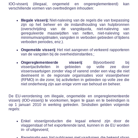
IOO-visserij (illegaal, ongemeld en ongereglementeerd) kan
verschillende vormen van overtredingen inhouden:
Illegale visserij:
Niet-naleving van de regels die van toepassing
zijn op het beheer en de instandhouding van hulpbronnen
(overschrijding van de vangstquota, niet-naleving van
gereguleerde maaswijdten van netten, niet-naleving van
minimumvangstmaten, vangsten in verboden gebieden of tijdens
verboden periodes, enz.).
Ongemelde visserij
: Het niet aangeven of verkeerd rapporteren
van de vangsten bij de overheidsinstanties.;
Ongereglementeerde visserij
: Bijvoorbeeld bij
visserijactiviteiten in gebieden op volle zee door
vissersvaartuigen zonder vlag of varend onder een vlag die niet
deelneemt in de regionale organisaties voor visserijbeheer
(RFMO) in die zone; bij activiteiten in gebieden op volle zee die
niet onderhevig zijn aan enige vorm van behoud en beheer.
De EU-verordening om illegale, ongemelde en ongereglementeerde
visserij (IOO-visserij) te voorkomen, tegen te gaan en te beëindigen is
op 1 januari 2010 in werking getreden. Sindsdien gelden volgende
regels:
Enkel visserijproducten die legaal erkend zijn door de
vlaggenstaat of het exporterende land, kunnen in de EU worden
in- of uitgevoerd;
Regelmatig een lijst publiceren met vaartuigen die bekend staan