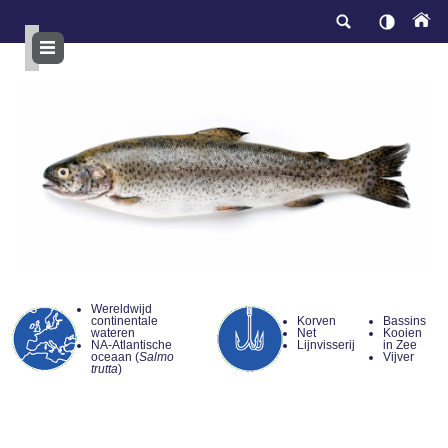
Overslaan
en
naar
de
inhoud
gaan
Wereldwijd
continentale
Korven
Bassins
wateren
Net
Kooien
NA-Atlantische
Lijnvisserij
in Zee
oceaan (
Salmo
Vijver
trutta
)