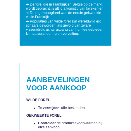
➜ De forel die in Frankrijk en België op de markt
wordt gebracht, is altijd afkomstig van kwekerijen.
➜ De regenboogforel was de eerste gekweekte
vis in Frankrijk.
➜ Populaties van wilde forel zijn wereldwijd erg
schaars geworden, als gevolg van zware
visserijdruk, achteruitgang van hun leefgebieden,
klimaatverandering en vervuiling.
AANBEVELINGEN
VOOR AANKOOP
WILDE FOREL
Te vermijden
: alle bestanden
GEKWEEKTE FOREL
Controleer
de productievoorwaarden bij
elke aankoop