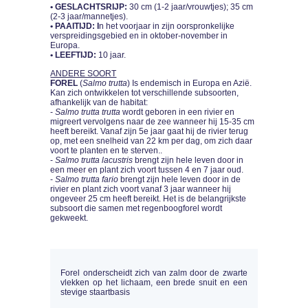
• GESLACHTSRIJP:
30 cm (1-2 jaar/vrouwtjes); 35 cm
(2-3 jaar/mannetjes).
• PAAITIJD: I
n het voorjaar in zijn oorspronkelijke
verspreidingsgebied en in oktober-november in
Europa.
• LEEFTIJD:
10 jaar.
ANDERE SOORT
FOREL
(
Salmo trutta
)
Is endemisch in Europa en Azië.
Kan zich ontwikkelen tot verschillende subsoorten,
afhankelijk van de habitat:
-
Salmo trutta trutta
wordt geboren in een rivier en
migreert vervolgens naar de zee wanneer hij 15-35 cm
heeft bereikt. Vanaf zijn 5e jaar gaat hij de rivier terug
op, met een snelheid van 22 km per dag, om zich daar
voort te planten en te sterven..
-
Salmo trutta lacustris
brengt zijn hele leven door in
een meer en plant zich voort tussen 4 en 7 jaar oud.
-
Salmo trutta fario
brengt zijn hele leven door in de
rivier en plant zich voort vanaf 3 jaar wanneer hij
ongeveer 25 cm heeft bereikt. Het is de belangrijkste
subsoort die samen met regenboogforel wordt
gekweekt.
Forel onderscheidt zich van zalm door de zwarte
vlekken op het lichaam, een brede snuit en een
stevige staartbasis