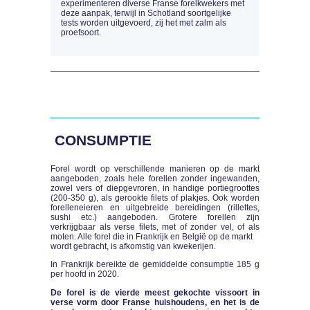
experimenteren diverse Franse forelkwekers met
deze aanpak, terwijl in Schotland soortgelijke
tests worden uitgevoerd, zij het met zalm als
proefsoort.
CONSUMPTIE
Forel wordt op verschillende manieren op de markt
aangeboden, zoals hele forellen zonder ingewanden,
zowel vers of diepgevroren, in handige portiegroottes
(200-350 g), als gerookte filets of plakjes. Ook worden
forelleneieren en uitgebreide bereidingen (rillettes,
sushi etc.) aangeboden. Grotere forellen zijn
verkrijgbaar als verse filets, met of zonder vel, of als
moten. Alle forel die in Frankrijk en België op de markt
wordt gebracht, is afkomstig van kwekerijen.
In Frankrijk bereikte de gemiddelde consumptie 185 g
per hoofd in 2020.
De forel is de vierde meest gekochte vissoort in
verse vorm door Franse huishoudens, en het is de