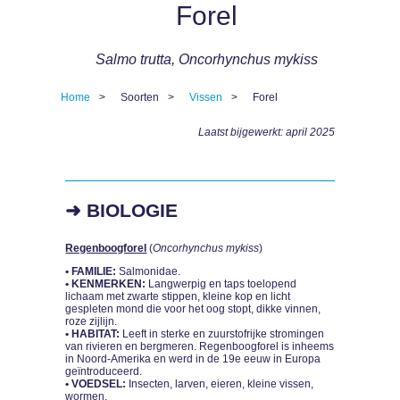
Forel
Salmo trutta, Oncorhynchus mykiss
Home
Soorten
Vissen
Forel
Kruimelpad
Laatst bijgewerkt: april 2025
➜ BIOLOGIE
Regenboogforel
(
Oncorhynchus mykiss
)
• FAMILIE:
Salmonidae.
• KENMERKEN:
Langwerpig en taps toelopend
lichaam met zwarte stippen, kleine kop en licht
gespleten mond die voor het oog stopt, dikke vinnen,
roze zijlijn.
• HABITAT:
Leeft in sterke en zuurstofrijke stromingen
van rivieren en bergmeren. Regenboogforel is inheems
in Noord-Amerika en werd in de 19e eeuw in Europa
geïntroduceerd.
• VOEDSEL:
Insecten, larven, eieren, kleine vissen,
wormen.