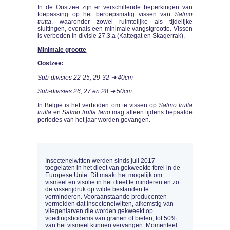
In de Oostzee zijn er verschillende beperkingen van
toepassing op het beroepsmatig vissen van
Salmo
trutta
, waaronder zowel ruimtelijke als tijdelijke
sluitingen, evenals een minimale vangstgrootte. Vissen
is verboden in divisie 27.3.a (Kattegat en Skagerrak).
Minimale grootte
Oostzee:
Sub-divisies 22-25, 29-32 ➜ 40cm
Sub-divisies 26, 27 en 28 ➜ 50cm
In België is het verboden om te vissen op
Salmo trutta
trutta
en
Salmo trutta fario
mag alleen tijdens bepaalde
periodes van het jaar worden gevangen.
Insecteneiwitten werden sinds juli 2017
toegelaten in het dieet van gekweekte forel in de
Europese Unie. Dit maakt het mogelijk om
vismeel en visolie in het dieet te minderen en zo
de visserijdruk op wilde bestanden te
verminderen. Vooraanstaande producenten
vermelden dat insecteneiwitten, afkomstig van
vliegenlarven die worden gekweekt op
voedingsbodems van granen of bieten, tot 50%
van het vismeel kunnen vervangen. Momenteel