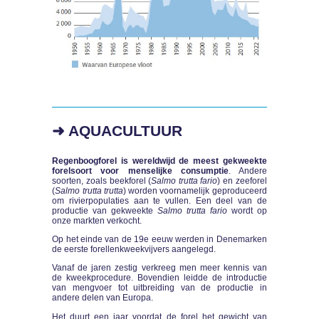
➜ AQUACULTUUR
Regenboogforel is wereldwijd de meest gekweekte
forelsoort voor menselijke consumptie
. Andere
soorten, zoals beekforel (
Salmo trutta fario
) en zeeforel
(
Salmo trutta trutta
) worden voornamelijk geproduceerd
om rivierpopulaties aan te vullen. Een deel van de
productie van gekweekte
Salmo trutta fario
wordt op
onze markten verkocht.
Op het einde van de 19e eeuw werden in Denemarken
de eerste forellenkweekvijvers aangelegd.
Vanaf de jaren zestig verkreeg men meer kennis van
de kweekprocedure. Bovendien leidde de introductie
van mengvoer tot uitbreiding van de productie in
andere delen van Europa.
Het duurt een jaar voordat de forel het gewicht van