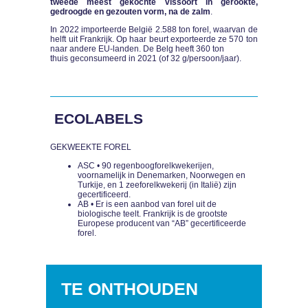
tweede meest gekochte vissoort in gerookte,
gedroogde en gezouten vorm, na de zalm
.
In 2022 importeerde België 2.588 ton forel, waarvan de
helft uit Frankrijk. Op haar beurt exporteerde ze 570 ton
naar andere EU-landen. De Belg heeft 360 ton
thuis geconsumeerd in 2021 (of 32 g/persoon/jaar).
ECOLABELS
GEKWEEKTE FOREL
ASC • 90 regenboogforelkwekerijen,
voornamelijk in Denemarken, Noorwegen en
Turkije, en 1 zeeforelkwekerij (in Italië) zijn
gecertificeerd.
AB • Er is een aanbod van forel uit de
biologische teelt. Frankrijk is de grootste
Europese producent van “AB” gecertificeerde
forel.
TE ONTHOUDEN