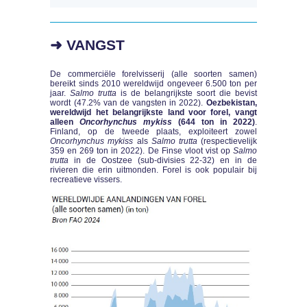
➜ VANGST
De commerciële forelvisserij (alle soorten samen)
bereikt sinds 2010 wereldwijd ongeveer 6.500 ton per
jaar.
Salmo trutta
is de belangrijkste soort die bevist
wordt (47.2% van de vangsten in 2022).
Oezbekistan,
wereldwijd het belangrijkste land voor forel, vangt
alleen
Oncorhynchus mykiss
(644 ton in 2022)
.
Finland, op de tweede plaats, exploiteert zowel
Oncorhynchus mykiss
als
Salmo trutta
(respectievelijk
359 en 269 ton in 2022). De Finse vloot vist op
Salmo
trutta
in de Oostzee (sub-divisies 22-32) en in de
rivieren die erin uitmonden. Forel is ook populair bij
recreatieve vissers.