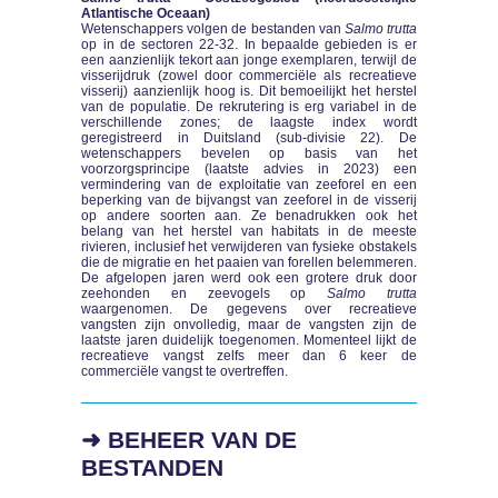
Atlantische Oceaan)
Wetenschappers volgen de bestanden van
Salmo trutta
op in de sectoren 22-32. In bepaalde gebieden is er
een aanzienlijk tekort aan jonge exemplaren, terwijl de
visserijdruk (zowel door commerciële als recreatieve
visserij) aanzienlijk hoog is. Dit bemoeilijkt het herstel
van de populatie. De rekrutering is erg variabel in de
verschillende zones; de laagste index wordt
geregistreerd in Duitsland (sub-divisie 22). De
wetenschappers bevelen op basis van het
voorzorgsprincipe (laatste advies in 2023) een
vermindering van de exploitatie van zeeforel en een
beperking van de bijvangst van zeeforel in de visserij
op andere soorten aan. Ze benadrukken ook het
belang van het herstel van habitats in de meeste
rivieren, inclusief het verwijderen van fysieke obstakels
die de migratie en het paaien van forellen belemmeren.
De afgelopen jaren werd ook een grotere druk door
zeehonden en zeevogels op
Salmo trutta
waargenomen. De gegevens over recreatieve
vangsten zijn onvolledig, maar de vangsten zijn de
laatste jaren duidelijk toegenomen. Momenteel lijkt de
recreatieve vangst zelfs meer dan 6 keer de
commerciële vangst te overtreffen.
➜ BEHEER VAN DE
BESTANDEN