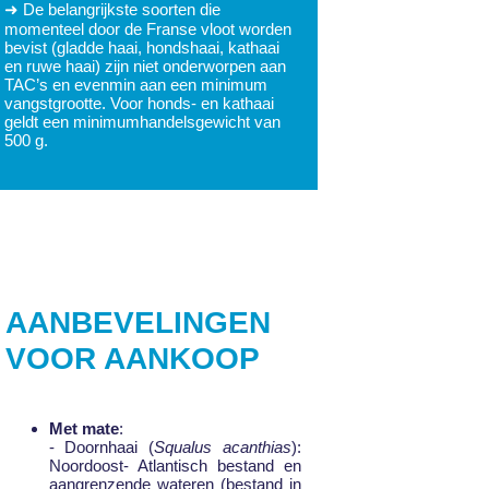
➜ De belangrijkste soorten die
momenteel door de Franse vloot worden
bevist (gladde haai, hondshaai, kathaai
en ruwe haai) zijn niet onderworpen aan
TAC’s en evenmin aan een minimum
vangstgrootte. Voor honds- en kathaai
geldt een minimumhandelsgewicht van
500 g.
AANBEVELINGEN
VOOR AANKOOP
Met mate
:
- Doornhaai (
Squalus acanthias
):
Noordoost- Atlantisch bestand en
aangrenzende wateren (bestand in