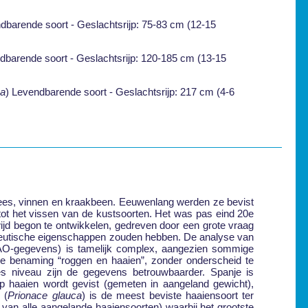
dbarende soort - Geslachtsrijp: 75-83 cm (12-15
dbarende soort - Geslachtsrijp: 120-185 cm (13-15
ca
) Levendbarende soort - Geslachtsrijp: 217 cm (4-6
lees, vinnen en kraakbeen. Eeuwenlang werden ze bevist
tot het vissen van de kustsoorten. Het was pas eind 20e
wijd begon te ontwikkelen, gedreven door een grote vraag
apeutische eigenschappen zouden hebben. De analyse van
AO-gegevens) is tamelijk complex, aangezien sommige
e benaming “roggen en haaien”, zonder onderscheid te
 niveau zijn de gegevens betrouwbaarder. Spanje is
op haaien wordt gevist (gemeten in aangeland gewicht),
 (
Prionace glauca
) is de meest beviste haaiensoort ter
 van alle aangelande haaiensoorten) waarbij het grootste