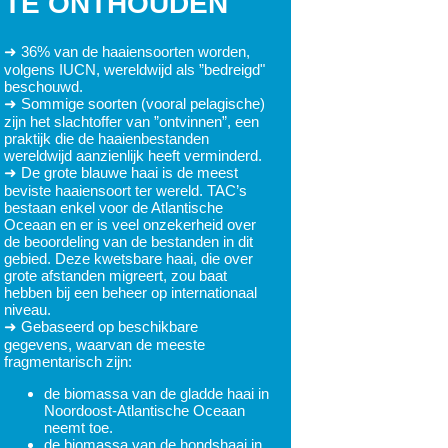
TE ONTHOUDEN
➜ 36% van de haaiensoorten worden,
volgens IUCN, wereldwijd als ”bedreigd"
beschouwd.
➜ Sommige soorten (vooral pelagische)
zijn het slachtoffer van ”ontvinnen”, een
praktijk die de haaienbestanden
wereldwijd aanzienlijk heeft verminderd.
➜ De grote blauwe haai is de meest
beviste haaiensoort ter wereld. TAC’s
bestaan enkel voor de Atlantische
Oceaan en er is veel onzekerheid over
de beoordeling van de bestanden in dit
gebied. Deze kwetsbare haai, die over
grote afstanden migreert, zou baat
hebben bij een beheer op internationaal
niveau.
➜ Gebaseerd op beschikbare
gegevens, waarvan de meeste
fragmentarisch zijn:
de biomassa van de gladde haai in
Noordoost-Atlantische Oceaan
neemt toe.
de biomassa van de hondshaai in