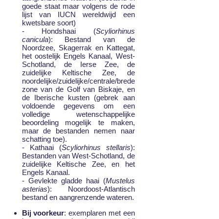
goede staat maar volgens de rode
lijst van IUCN wereldwijd een
kwetsbare soort)
- Hondshaai (
Scyliorhinus
canicula
): Bestand van de
Noordzee, Skagerrak en Kattegat,
het oostelijk Engels Kanaal, West-
Schotland, de Ierse Zee, de
zuidelijke Keltische Zee, de
noordelijke/zuidelijke/centrale/brede
zone van de Golf van Biskaje, en
de Iberische kusten (gebrek aan
voldoende gegevens om een
volledige wetenschappelijke
beoordeling mogelijk te maken,
maar de bestanden nemen naar
schatting toe).
- Kathaai (
Scyliorhinus stellaris
):
Bestanden van West-Schotland, de
zuidelijke Keltische Zee, en het
Engels Kanaal.
- Gevlekte gladde haai (
Mustelus
asterias
): Noordoost-Atlantisch
bestand en aangrenzende wateren.
Bij voorkeur
: exemplaren met een