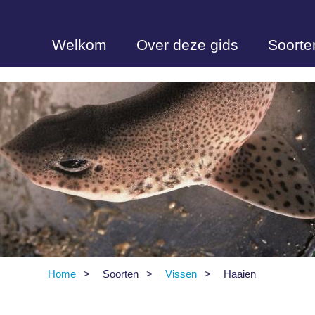
Overslaan
en
naar
de
Welkom
Over deze gids
Soorte
inhoud
gaan
Home
Soorten
Vissen
Haaien
Kruimelpad