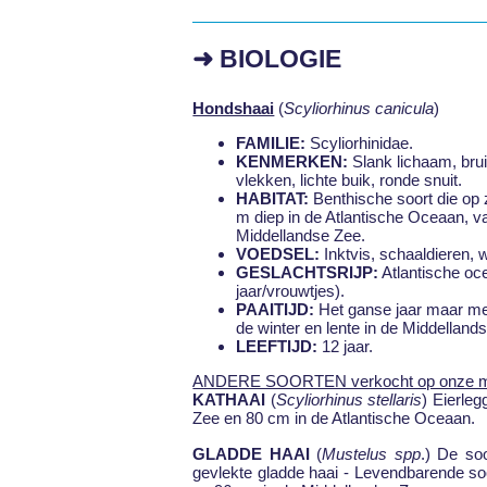
➜ BIOLOGIE
Hondshaai
(
Scyliorhinus canicula
)
FAMILIE:
Scyliorhinidae.
KENMERKEN:
Slank lichaam, brui
vlekken, lichte buik, ronde snuit.
HABITAT:
Benthische soort die op 
m diep in de Atlantische Oceaan, v
Middellandse Zee.
VOEDSEL:
Inktvis, schaaldieren, 
GESLACHTSRIJP:
Atlantische oc
jaar/vrouwtjes).
PAAITIJD:
Het ganse jaar maar met
de winter en lente in de Middelland
LEEFTIJD:
12 jaar.
ANDERE SOORTEN verkocht op onze m
KATHAAI
(
Scyliorhinus stellaris
) Eierleg
Zee en 80 cm in de Atlantische Oceaan.
GLADDE HAAI
(
Mustelus spp
.) De so
gevlekte gladde haai - Levendbarende soo