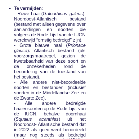
Te vermijden
:
- Ruwe haai (
Galeorhinus galeus
):
Noordoost-Atlantisch bestand
(bestand met alleen gegevens over
aanlandingen en soorten die
volgens de Rode Lijst van de IUCN
wereldwijd “ernstig bedreigd” zijn).
- Grote blauwe haai (
Prionace
glauca
): Atlantisch bestand (als
voorzorgsmaatregel, gezien de
kwetsbaarheid van deze soort en
de onzekerheden rond de
beoordeling van de toestand van
het bestand).
- Alle andere niet-beoordeelde
soorten en bestanden (inclusief
soorten in de Middellandse Zee en
de Zwarte Zee).
- Alle andere bedreigde
haaiensoorten op de Rode Lijst van
de IUCN, behalve doornhaai
(
Squalus acanthias
) uit het
Noordoost- Atlantische bestand dat
in 2022 als goed werd beoordeeld
(maar nog steeds als bedreigd