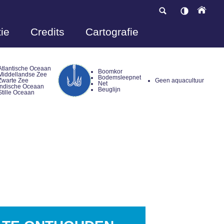
ie
Credits
Cartografie
Atlantische Oceaan
Boomkor
Middellandse Zee
Bodemsleepnet
Zwarte Zee
Geen aquacultuur
Net
Indische Oceaan
Beuglijn
Stille Oceaan