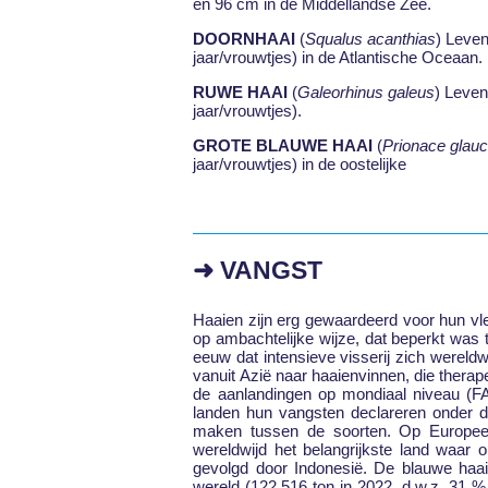
en 96 cm in de Middellandse Zee.
DOORNHAAI
(
Squalus acanthias
) Leven
jaar/vrouwtjes) in de Atlantische Oceaan.
RUWE HAAI
(
Galeorhinus galeus
) Leven
jaar/vrouwtjes).
GROTE BLAUWE HAAI
(
Prionace glau
jaar/vrouwtjes) in de oostelijke
➜ VANGST
Haaien zijn erg gewaardeerd voor hun v
op ambachtelijke wijze, dat beperkt was 
eeuw dat intensieve visserij zich wereld
vanuit Azië naar haaienvinnen, die ther
de aanlandingen op mondiaal niveau (F
landen hun vangsten declareren onder d
maken tussen de soorten. Op Europees
wereldwijd het belangrijkste land waar 
gevolgd door Indonesië. De blauwe haai
wereld (122.516 ton in 2022, d.w.z. 31 %