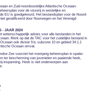
eaan en Zuid-noordoostelijke Atlantische Oceaan:
heersplan voor de visserij in westelijke en
 de EU is goedgekeurd. Het bestandsplan voor de Noord-
niet geratificeerd door Noorwegen en het Verenigd
 - JAAR 2024
 wetenschappelijk advies voor alle bestanden in het
ceaan. Merk op dat de TAC voor het zuidelijke bestand in
e Oceaan ook divisie 9.b, subzone 10 en gebied 34.1.1
lantische Oceaan omvat.
ndse Zee voorziet het meerjarig beheersplan in spatio-
en ter bescherming van juvenielen en paaiende heek,
rij-inspanning. Heek is niet onderworpen aan
e.
m
m