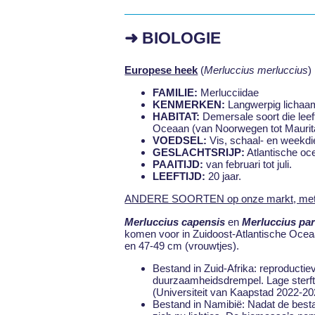
➜ BIOLOGIE
Europese heek
(
Merluccius merluccius
)
FAMILIE:
Merlucciidae
KENMERKEN:
Langwerpig lichaam
HABITAT:
Demersale soort die leef
Oceaan (van Noorwegen tot Maurita
VOEDSEL:
Vis, schaal- en weekdi
GESLACHTSRIJP:
Atlantische oc
PAAITIJD:
van februari tot juli.
LEEFTIJD:
20 jaar.
ANDERE SOORTEN op onze markt, met v
Merluccius capensis
en
Merluccius pa
komen voor in Zuidoost-Atlantische Ocea
en 47-49 cm (vrouwtjes).
Bestand in Zuid-Afrika: reproduct
duurzaamheidsdrempel. Lage sterfte
(Universiteit van Kaapstad 2022-20
Bestand in Namibië: Nadat de besta