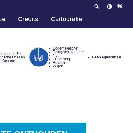
ie
Credits
Cartografie
Bodemsleepnet
Pelagisch sleepnet
dellandse Zee
Net
antische Oceaan
Geen aquacultuur
Lijnvisserij
lle Oceaan
Beuglijn
Zegen