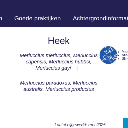
n
Goede praktijken
Achtergrondinformat
Heek
Mid
Merluccius merluccius, Merluccius
Atl
Sti
capensis, Merluccius hubbsi,
Merluccius gayi
Merluccius paradoxus, Merluccius
australis, Merluccius productus
Laatst bijgewerkt: mei 2025