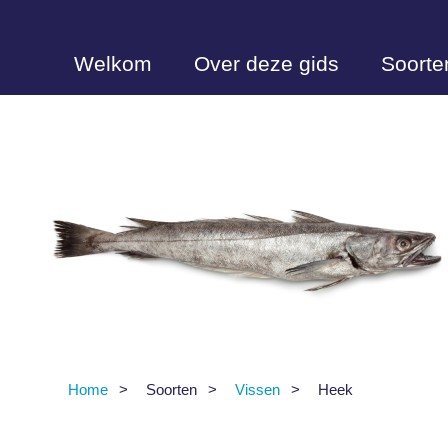
Overslaan
en
naar
de
Welkom
Over deze gids
Soorte
inhoud
gaan
Home
Soorten
Vissen
Heek
Kruimelpad