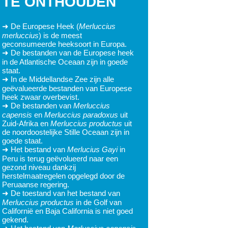
TE ONTHOUDEN
➜ De Europese Heek (
Merluccius
merluccius
) is de meest
geconsumeerde heeksoort in Europa.
➜ De bestanden van de Europese heek
in de Atlantische Oceaan zijn in goede
staat.
➜ In de Middellandse Zee zijn alle
geëvalueerde bestanden van Europese
heek zwaar overbevist.
➜ De bestanden van
Merluccius
capensis
en
Merluccius paradoxus
uit
Zuid-Afrika en
Merluccius productus
uit
de noordoostelijke Stille Oceaan zijn in
goede staat.
➜ Het bestand van
Merlucius Gayi
in
Peru is terug geëvolueerd naar een
gezond niveau dankzij
herstelmaatregelen opgelegd door de
Peruaanse regering.
➜ De toestand van het bestand van
Merluccius productus
in de Golf van
Californië en Baja California is niet goed
gekend.