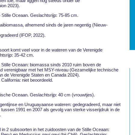
men toe, maar liggen nog steeds onder de
ion 2023).
ke Stille Oceaan. Geslachtsrijp: 75-85 cm.
aaibiomassa, afnemend sinds de jaren negentig (Nieuw-
egradeerd (IFOP, 2022).
e soort komt veel voor in de wateren van de Verenigde
tsrijp: 35-42 cm.
e Stille Oceaan: biomassa sinds 2010 ruim boven de
aad verenigbaar met het MSY-niveau (Gezamelijke technische
n de Verenigde Staten en Canada 2024).
California: niet beoordeeld.
tische Oceaan. Geslachtsrijp: 40 cm (vrouwtjes).
rgentijnse en Uruguayaanse wateren: gedegradeerd, maar niet
 tussen 1991 en 2007 als gevolg van sterke visserijdruk in de
.
in 2 subsoorten in het zuidoosten van de Stille Oceaan:
n Peru) en
Merluccius gayi gayi
(bij Chili). Geslachtsrijp: