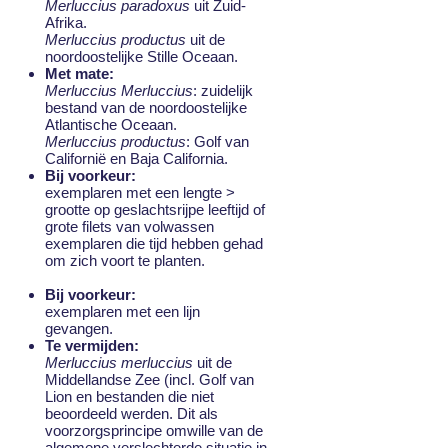
Merluccius paradoxus
uit Zuid-
Afrika.
Merluccius productus
uit de
noordoostelijke Stille Oceaan.
Met mate:
Merluccius Merluccius
: zuidelijk
bestand van de noordoostelijke
Atlantische Oceaan.
Merluccius productus
: Golf van
Californië en Baja California.
Bij voorkeur:
exemplaren met een lengte >
grootte op geslachtsrijpe leeftijd of
grote filets van volwassen
exemplaren die tijd hebben gehad
om zich voort te planten.
Bij voorkeur:
exemplaren met een lijn
gevangen.
Te vermijden:
Merluccius merluccius
uit de
Middellandse Zee (incl. Golf van
Lion en bestanden die niet
beoordeeld werden. Dit als
voorzorgsprincipe omwille van de
algemene verslechterde situatie in