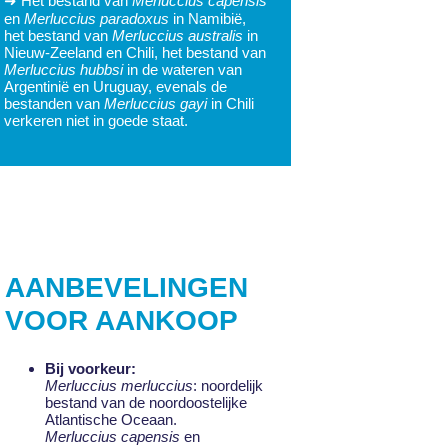
➜ Het bestand van
Merluccius capensis
en
Merluccius paradoxus
in Namibië,
het bestand van
Merluccius australis
in
Nieuw-Zeeland en Chili, het bestand van
Merluccius hubbsi
in de wateren van
Argentinië en Uruguay, evenals de
bestanden van
Merluccius gayi
in Chili
verkeren niet in goede staat.
AANBEVELINGEN
VOOR AANKOOP
Bij voorkeur:
Merluccius merluccius
: noordelijk
bestand van de noordoostelijke
Atlantische Oceaan.
Merluccius capensis
en