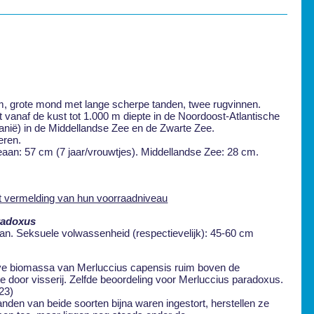
, grote mond met lange scherpe tanden, twee rugvinnen.
t vanaf de kust tot 1.000 m diepte in de Noordoost-Atlantische
nië) in de Middellandse Zee en de Zwarte Zee.
eren.
eaan: 57 cm (7 jaar/vrouwtjes). Middellandse Zee: 28 cm.
ermelding van hun voorraadniveau
radoxus
an. Seksuele volwassenheid (respectievelijk): 45-60 cm
ieve biomassa van Merluccius capensis ruim boven de
 door visserij. Zelfde beoordeling voor Merluccius paradoxus.
23)
nden van beide soorten bijna waren ingestort, herstellen ze