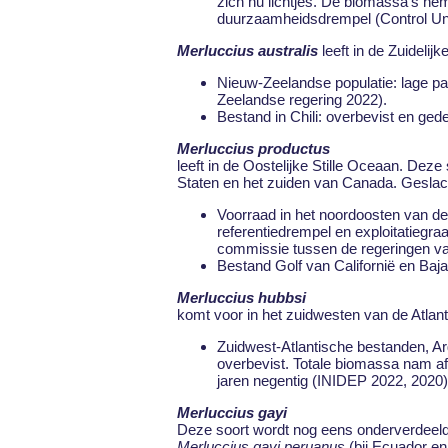
zich nu lichtjes. De biomassa’s ne
duurzaamheidsdrempel (Control Un
Merluccius australis
leeft in de Zuidelij
Nieuw-Zeelandse populatie: lage p
Zeelandse regering 2022).
Bestand in Chili: overbevist en ged
Merluccius productus
leeft in de Oostelijke Stille Oceaan. Dez
Staten en het zuiden van Canada. Geslach
Voorraad in het noordoosten van d
referentiedrempel en exploitatiegr
commissie tussen de regeringen va
Bestand Golf van Californië en Baja 
Merluccius hubbsi
komt voor in het zuidwesten van de Atlan
Zuidwest-Atlantische bestanden, A
overbevist. Totale biomassa nam af
jaren negentig (INIDEP 2022, 2020)
Merluccius gayi
Deze soort wordt nog eens onderverdeeld 
Merluccius gayi peruanus
(bij Ecuador e