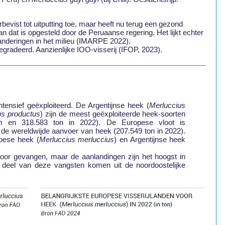
bevist tot uitputting toe, maar heeft nu terug een gezond
an dat is opgesteld door de Peruaanse regering. Het lijkt echter
anderingen in het milieu (IMARPE 2022).
egradeerd. Aanzienlijke IOO-visserij (IFOP, 2023).
tensief geëxploiteerd. De Argentijnse heek (
Merluccius
us productus
) zijn de meest geëxploiteerde heek-soorten
 ton en 318.583 ton in 2022). De Europese vloot is
de wereldwijde aanvoer van heek (207.549 ton in 2022).
pese heek (
Merluccius merluccius
) en Argentijnse heek
oor gevangen, maar de aanlandingen zijn het hoogst in
ote deel van deze vangsten komen uit de noordoostelijke