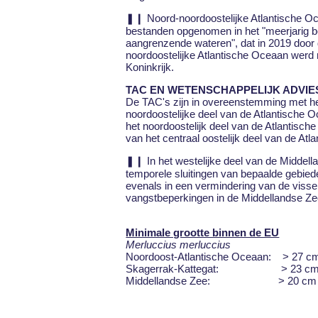
❚❙ Noord-noordoostelijke Atlantische Oc
bestanden opgenomen in het "meerjarig be
aangrenzende wateren", dat in 2019 door
noordoostelijke Atlantische Oceaan werd 
Koninkrijk.
TAC EN WETENSCHAPPELIJK ADVIES
De TAC's zijn in overeenstemming met het
noordoostelijke deel van de Atlantische O
het noordoostelijk deel van de Atlantisch
van het centraal oostelijk deel van de At
❚❙ In het westelijke deel van de Middella
temporele sluitingen van bepaalde gebied
evenals in een vermindering van de visse
vangstbeperkingen in de Middellandse Ze
Minimale grootte binnen de EU
Merluccius merluccius
Noordoost-Atlantische Oceaan: > 27 c
Skagerrak-Kattegat: > 23 c
Middellandse Zee: > 20 cm