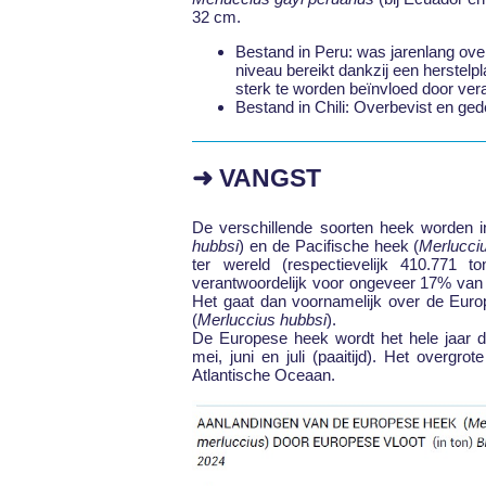
32 cm.
Bestand in Peru: was jarenlang over
niveau bereikt dankzij een herstelpl
sterk te worden beïnvloed door ver
Bestand in Chili: Overbevist en ged
➜ VANGST
De verschillende soorten heek worden in
hubbsi
) en de Pacifische heek (
Merlucci
ter wereld (respectievelijk 410.771
verantwoordelijk voor ongeveer 17% van 
Het gaat dan voornamelijk over de Euro
(
Merluccius hubbsi
).
De Europese heek wordt het hele jaar d
mei, juni en juli (paaitijd). Het overgr
Atlantische Oceaan.