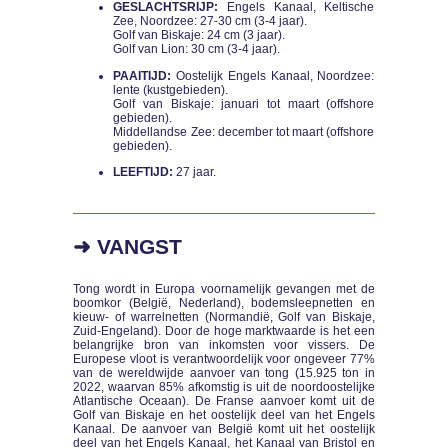
GESLACHTSRIJP:
Engels Kanaal, Keltische
Zee, Noordzee: 27-30 cm (3-4 jaar).
Golf van Biskaje: 24 cm (3 jaar).
Golf van Lion: 30 cm (3-4 jaar).
PAAITIJD:
Oostelijk Engels Kanaal, Noordzee:
lente (kustgebieden).
Golf van Biskaje: januari tot maart (offshore
gebieden).
Middellandse Zee: december tot maart (offshore
gebieden).
LEEFTIJD:
27 jaar.
➜ VANGST
Tong wordt in Europa voornamelijk gevangen met de
boomkor (België, Nederland), bodemsleepnetten en
kieuw- of warrelnetten (Normandië, Golf van Biskaje,
Zuid-Engeland). Door de hoge marktwaarde is het een
belangrijke bron van inkomsten voor vissers. De
Europese vloot is verantwoordelijk voor ongeveer 77%
van de wereldwijde aanvoer van tong (15.925 ton in
2022, waarvan 85% afkomstig is uit de noordoostelijke
Atlantische Oceaan). De Franse aanvoer komt uit de
Golf van Biskaje en het oostelijk deel van het Engels
Kanaal. De aanvoer van België komt uit het oostelijk
deel van het Engels Kanaal, het Kanaal van Bristol en