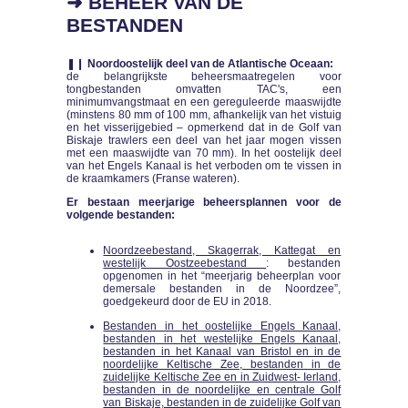
➜ BEHEER VAN DE
BESTANDEN
❚❙
Noordoostelijk deel van de Atlantische Oceaan:
de belangrijkste beheersmaatregelen voor
tongbestanden omvatten TAC's, een
minimumvangstmaat en een gereguleerde maaswijdte
(minstens 80 mm of 100 mm, afhankelijk van het vistuig
en het visserijgebied – opmerkend dat in de Golf van
Biskaje trawlers een deel van het jaar mogen vissen
met een maaswijdte van 70 mm). In het oostelijk deel
van het Engels Kanaal is het verboden om te vissen in
de kraamkamers (Franse wateren).
Er bestaan meerjarige beheersplannen voor de
volgende bestanden:
Noordzeebestand, Skagerrak, Kattegat en
westelijk Oostzeebestand
: bestanden
opgenomen in het “meerjarig beheerplan voor
demersale bestanden in de Noordzee”,
goedgekeurd door de EU in 2018.
Bestanden in het oostelijke Engels Kanaal,
bestanden in het westelijke Engels Kanaal,
bestanden in het Kanaal van Bristol en in de
noordelijke Keltische Zee, bestanden in de
zuidelijke Keltische Zee en in Zuidwest- Ierland,
bestanden in de noordelijke en centrale Golf
van Biskaje, bestanden in de zuidelijke Golf van