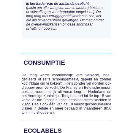
In het kader van de aanlandingsplicht
(plicht om alle vangsten aan te landen) bestaan
er vrijstellingen voor bepaalde tongvisserij. De
tong mag dus teruggegooid worden in zee, als
die als bijvangst werd gevangen. Dit mag omdat
de overlevingskansen bij deze soort naar
schatting hoog zijn.
CONSUMPTIE
De tong wordt voornamelijk vers verkocht, heel,
gefileerd of zelfs schoongemaakt, gepeld en zonder
kop (“klaar om te koken”). Filets zonder vel worden ook
diepgevroren verkocht. De Franse en Belgische import
bestaat voornamelijk uit verse tong uit Nederland en
het Verenigd Koninkrijk. Tong behoort tot de top 15 van
verse vis die Franse huishoudens het meest kochten in
2022. Het is ook één van de 10 meest geconsumeerde
vissen in België en meer bepaald in Vlaanderen (850
ton in huishoudens).
ECOLABELS