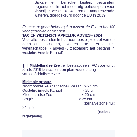
Biskaje en Iberische kusten
: bestanden
opgenomen in het meerjarig beheersplan voor
visserij in westelijke wateren en aangrenzende
wateren, goedgekeurd door de EU in 2019.
Er bestaat geen beheersplan tussen de EU en het VK
voor gedeelde bestanden
.
TAC EN WETENSCHAPPELIJK ADVIES - 2024
Voor alle bestanden in het noordoostelijke deel van de
Atlantische Oceaan, volgen de TAC's het
wetenschappelijk advies (uitgezonderd het bestand in
westelijk Engels Kanaal).
❚❙
Middellandse Zee
: er bestaat geen TAC voor tong.
Sinds 2019 bestaat er een plan voor de tong
van de Adriatische zee.
Minimale grootte
Noordoostelijke Atlantische Oceaan > 24 cm
Oostelijk Engels Kanaal > 25 cm
Middellandse Zee > 20 cm
België > 25 cm
(behalve zone 4.c:
24 cm)
(nationale
regelgeving)