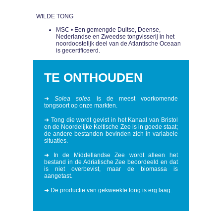
WILDE TONG
MSC • Een gemengde Duitse, Deense,
Nederlandse en Zweedse tongvisserij in het
noordoostelijk deel van de Atlantische Oceaan
is gecertificeerd.
TE ONTHOUDEN
➜
Solea solea
is de meest voorkomende
tongsoort op onze markten.
➜ Tong die wordt gevist in het Kanaal van Bristol
en de Noordelijke Keltische Zee is in goede staat;
de andere bestanden bevinden zich in variabele
situaties.
➜ In de Middellandse Zee wordt alleen het
bestand in de Adriatische Zee beoordeeld en dat
is niet overbevist, maar de biomassa is
aangetast.
➜ De productie van gekweekte tong is erg laag.