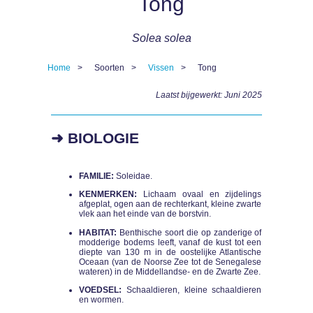
Tong
Solea solea
Home
Soorten
Vissen
Tong
Kruimelpad
Laatst bijgewerkt: Juni 2025
➜ BIOLOGIE
FAMILIE:
Soleidae.
KENMERKEN:
Lichaam ovaal en zijdelings
afgeplat, ogen aan de rechterkant, kleine zwarte
vlek aan het einde van de borstvin.
HABITAT:
Benthische soort die op zanderige of
modderige bodems leeft, vanaf de kust tot een
diepte van 130 m in de oostelijke Atlantische
Oceaan (van de Noorse Zee tot de Senegalese
wateren) in de Middellandse- en de Zwarte Zee.
VOEDSEL:
Schaaldieren, kleine schaaldieren
en wormen.