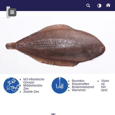
Overslaan
en
naar
de
inhoud
gaan
NO-Atlantische
Boomkor
Vijver
Oceaan
Kieuwnetten
op
Middellandse
Bodemsleepnet
het
Zee
Warrelnet
land
Zwarte Zee