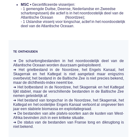
MSC
• Gecertificeerde visserijen:
- 1 gemengde Duitse, Deense, Nederlandse en Zweedse
schartongvisserij die actief is in het noordoostelijk deel van de
Atlantische Oceaan (Noordzee);
- 1 IJslandse visserij voor tongschar, actief in het noordoostelijk
deel van de Atlantische Oceaan.
TE ONTHOUDEN
➜ De schartongbestanden in het noordoostelijk deel van de
Atlantische Oceaan worden duurzaam geëxploiteerd.
➜ Het grietbestand in de Noordzee, het Engels Kanaal, het
Skagerrak en het Kattegat is niet aangetast maar enigszins
overbevist; het bestand in de Baltische Zee is niet precies bekend,
maar de dichtheids-index neemt toe.
➜ Het botbestand in de Noordzee, het Skagerrak en het Kattegat
lijkt stabiel, maar de verschillende bestanden in de Baltische Zee
nemen geleidelijk af.
➜ Het bestand van tongschar in de Noordzee, het Skagerrak, het
Kattegat en het oostelijke Engels Kanaal vertoont al ongeveer tien
jaar een stabiele biomassa en exploitatiegraad.
➜ De bestanden van alle platvis-soorten aan de kusten van West-
Afrika bevinden zich in een kritieke situatie.
➜ De status van de bestanden van Franse tong en dikrugtong is
niet bekend.