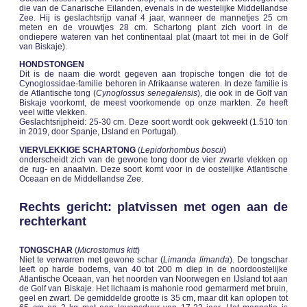
die van de Canarische Eilanden, evenals in de westelijke Middellandse
Zee. Hij is geslachtsrijp vanaf 4 jaar, wanneer de mannetjes 25 cm
meten en de vrouwtjes 28 cm. Schartong plant zich voort in de
ondiepere wateren van het continentaal plat (maart tot mei in de Golf
van Biskaje).
HONDSTONGEN
Dit is de naam die wordt gegeven aan tropische tongen die tot de
Cynoglossidae-familie behoren in Afrikaanse wateren. In deze familie is
de Atlantische tong (
Cynoglossus senegalensis
), die ook in de Golf van
Biskaje voorkomt, de meest voorkomende op onze markten. Ze heeft
veel witte vlekken.
Geslachtsrijpheid: 25-30 cm. Deze soort wordt ook gekweekt (1.510 ton
in 2019, door Spanje, IJsland en Portugal).
VIERVLEKKIGE SCHARTONG
(
Lepidorhombus boscii
)
onderscheidt zich van de gewone tong door de vier zwarte vlekken op
de rug- en anaalvin. Deze soort komt voor in de oostelijke Atlantische
Oceaan en de Middellandse Zee.
Rechts gericht: platvissen met ogen aan de
rechterkant
TONGSCHAR
(
Microstomus kitt
)
Niet te verwarren met gewone schar (
Limanda limanda
). De tongschar
leeft op harde bodems, van 40 tot 200 m diep in de noordoostelijke
Atlantische Oceaan, van het noorden van Noorwegen en IJsland tot aan
de Golf van Biskaje. Het lichaam is mahonie rood gemarmerd met bruin,
geel en zwart. De gemiddelde grootte is 35 cm, maar dit kan oplopen tot