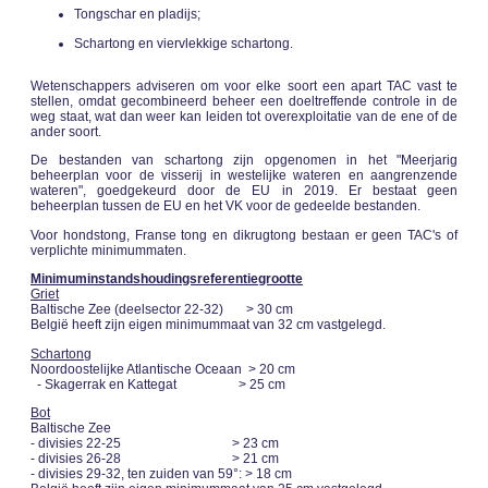
Tongschar en pladijs;
Schartong en viervlekkige schartong.
Wetenschappers adviseren om voor elke soort een apart TAC vast te
stellen, omdat gecombineerd beheer een doeltreffende controle in de
weg staat, wat dan weer kan leiden tot overexploitatie van de ene of de
ander soort.
De bestanden van schartong zijn opgenomen in het "Meerjarig
beheerplan voor de visserij in westelijke wateren en aangrenzende
wateren", goedgekeurd door de EU in 2019. Er bestaat geen
beheerplan tussen de EU en het VK voor de gedeelde bestanden.
Voor hondstong, Franse tong en dikrugtong bestaan er geen TAC's of
verplichte minimummaten.
Minimuminstandshoudingsreferentiegrootte
Griet
Baltische Zee (deelsector 22-32) > 30 cm
België heeft zijn eigen minimummaat van 32 cm vastgelegd.
Schartong
Noordoostelijke Atlantische Oceaan > 20 cm
- Skagerrak en Kattegat > 25 cm
Bot
Baltische Zee
- divisies 22-25 > 23 cm
- divisies 26-28 > 21 cm
- divisies 29-32, ten zuiden van 59°: > 18 cm