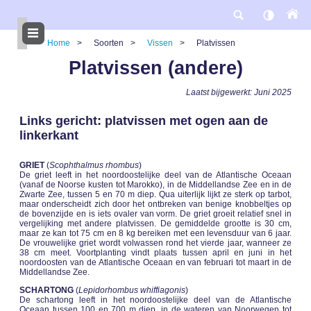
Overslaan
en
naar
de
Home
Soorten
Vissen
Platvissen
inhoud
gaan
Kruimelpad
Platvissen (andere)
Laatst bijgewerkt: Juni 2025
Links gericht: platvissen met ogen aan de
linkerkant
GRIET
(
Scophthalmus rhombus
)
De griet leeft in het noordoostelijke deel van de Atlantische Oceaan
(vanaf de Noorse kusten tot Marokko), in de Middellandse Zee en in de
Zwarte Zee, tussen 5 en 70 m diep. Qua uiterlijk lijkt ze sterk op tarbot,
maar onderscheidt zich door het ontbreken van benige knobbeltjes op
de bovenzijde en is iets ovaler van vorm. De griet groeit relatief snel in
vergelijking met andere platvissen. De gemiddelde grootte is 30 cm,
maar ze kan tot 75 cm en 8 kg bereiken met een levensduur van 6 jaar.
De vrouwelijke griet wordt volwassen rond het vierde jaar, wanneer ze
38 cm meet. Voortplanting vindt plaats tussen april en juni in het
noordoosten van de Atlantische Oceaan en van februari tot maart in de
Middellandse Zee.
SCHARTONG
(
Lepidorhombus whiffiagonis
)
De schartong leeft in het noordoostelijke deel van de Atlantische
Oceaan tussen 100 en 700 m diep, in de wateren van Noorwegen tot