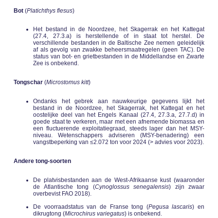
Bot
(
Platichthys flesus
)
Het bestand in de Noordzee, het Skagerrak en het Kattegat
(27.4, 27.3.a) is herstellende of in staat tot herstel. De
verschillende bestanden in de Baltische Zee nemen geleidelijk
af als gevolg van zwakke beheersmaatregelen (geen TAC). De
status van bot- en grietbestanden in de Middellandse en Zwarte
Zee is onbekend.
Tongschar
(
Microstomus kitt
)
Ondanks het gebrek aan nauwkeurige gegevens lijkt het
bestand in de Noordzee, het Skagerrak, het Kattegat en het
oostelijke deel van het Engels Kanaal (27.4, 27.3.a, 27.7.d) in
goede staat te verkeren, maar met een afnemende biomassa en
een fluctuerende exploitatiegraad, steeds lager dan het MSY-
niveau. Wetenschappers adviseren (MSY-benadering) een
vangstbeperking van ≤2.072 ton voor 2024 (> advies voor 2023).
Andere tong-soorten
De platvisbestanden aan de West-Afrikaanse kust (waaronder
de Atlantische tong (
Cynoglossus senegalensis
) zijn zwaar
overbevist FAO 2018).
De voorraadstatus van de Franse tong (
Pegusa lascaris
) en
dikrugtong (
Microchirus variegatus
) is onbekend.