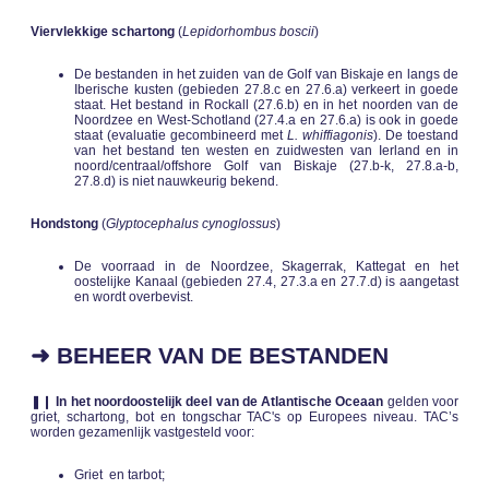
Viervlekkige schartong
(
Lepidorhombus boscii
)
De bestanden in het zuiden van de Golf van Biskaje en langs de
Iberische kusten (gebieden 27.8.c en 27.6.a) verkeert in goede
staat. Het bestand in Rockall (27.6.b) en in het noorden van de
Noordzee en West-Schotland (27.4.a en 27.6.a) is ook in goede
staat (evaluatie gecombineerd met
L. whiffiagonis
). De toestand
van het bestand ten westen en zuidwesten van Ierland en in
noord/centraal/offshore Golf van Biskaje (27.b-k, 27.8.a-b,
27.8.d) is niet nauwkeurig bekend.
Hondstong
(
Glyptocephalus cynoglossus
)
De voorraad in de Noordzee, Skagerrak, Kattegat en het
oostelijke Kanaal (gebieden 27.4, 27.3.a en 27.7.d) is aangetast
en wordt overbevist.
➜ BEHEER VAN DE BESTANDEN
❚❙
In het noordoostelijk deel van de Atlantische Oceaan
gelden voor
griet, schartong, bot en tongschar TAC's op Europees niveau. TAC’s
worden gezamenlijk vastgesteld voor:
Griet en tarbot;