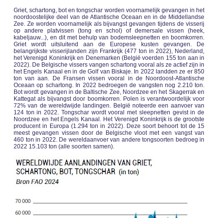
Griet, schartong, bot en tongschar worden voornamelijk gevangen in het
noordoostelijke deel van de Atlantische Oceaan en in de Middellandse
Zee. Ze worden voornamelijk als bijvangst gevangen tijdens de visserij
op andere platvissen (tong en schol) of demersale vissen (heek,
kabeljauw...), en dit met behulp van bodemsleepnetten en boomkorren.
Griet wordt uitsluitend aan de Europese kusten gevangen. De
belangrijkste visserijlanden zijn Frankrijk (477 ton in 2022), Nederland,
het Verenigd Koninkrijk en Denemarken (België voerden 155 ton aan in
2022). De Belgische vissers vangen schartong vooral als ze actief zijn in
het Engels Kanaal en in de Golf van Biskaje. In 2022 landden ze er 850
ton van aan. De Fransen vissen vooral in de Noordoost-Atlantische
Oceaan op schartong. In 2022 bedroegen de vangsten nog 2.210 ton.
Bot wordt gevangen in de Baltische Zee, Noordzee en het Skagerrak en
Kattegat als bijvangst door boomkorren. Polen is verantwoordelijk voor
72% van de wereldwijde landingen. België noteerde een aanvoer van
124 ton in 2022. Tongschar wordt vooral met sleepnetten gevist in de
Noordzee en het Engels Kanaal. Het Verenigd Koninkrijk is de grootste
producent in Europa (1.294 ton in 2022). Deze soort behoort tot de 15
meest gevangen vissen door de Belgische vloot met een vangst van
460 ton in 2022. De wereldaanvoer van andere tongsoorten bedroeg in
2022 15.103 ton (alle soorten samen).