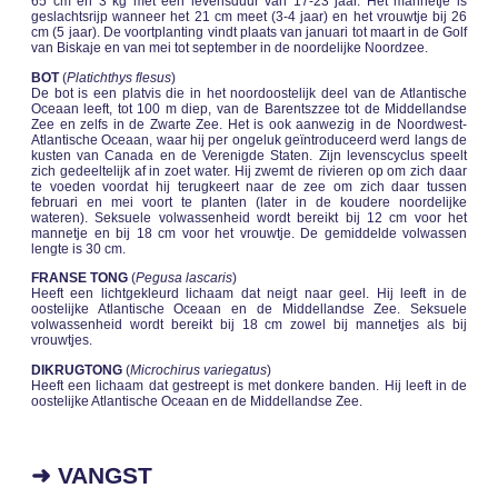
65 cm en 3 kg met een levensduur van 17-23 jaar. Het mannetje is
geslachtsrijp wanneer het 21 cm meet (3-4 jaar) en het vrouwtje bij 26
cm (5 jaar). De voortplanting vindt plaats van januari tot maart in de Golf
van Biskaje en van mei tot september in de noordelijke Noordzee.
BOT
(
Platichthys flesus
)
De bot is een platvis die in het noordoostelijk deel van de Atlantische
Oceaan leeft, tot 100 m diep, van de Barentszzee tot de Middellandse
Zee en zelfs in de Zwarte Zee. Het is ook aanwezig in de Noordwest-
Atlantische Oceaan, waar hij per ongeluk geïntroduceerd werd langs de
kusten van Canada en de Verenigde Staten. Zijn levenscyclus speelt
zich gedeeltelijk af in zoet water. Hij zwemt de rivieren op om zich daar
te voeden voordat hij terugkeert naar de zee om zich daar tussen
februari en mei voort te planten (later in de koudere noordelijke
wateren). Seksuele volwassenheid wordt bereikt bij 12 cm voor het
mannetje en bij 18 cm voor het vrouwtje. De gemiddelde volwassen
lengte is 30 cm.
FRANSE TONG
(
Pegusa lascaris
)
Heeft een lichtgekleurd lichaam dat neigt naar geel. Hij leeft in de
oostelijke Atlantische Oceaan en de Middellandse Zee. Seksuele
volwassenheid wordt bereikt bij 18 cm zowel bij mannetjes als bij
vrouwtjes.
DIKRUGTONG
(
Microchirus variegatus
)
Heeft een lichaam dat gestreept is met donkere banden. Hij leeft in de
oostelijke Atlantische Oceaan en de Middellandse Zee.
➜ VANGST