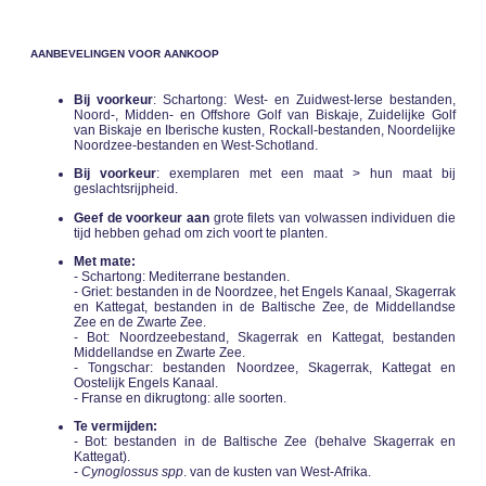
AANBEVELINGEN VOOR AANKOOP
Bij voorkeur
: Schartong: West- en Zuidwest-Ierse bestanden,
Noord-, Midden- en Offshore Golf van Biskaje, Zuidelijke Golf
van Biskaje en Iberische kusten, Rockall-bestanden, Noordelijke
Noordzee-bestanden en West-Schotland.
Bij voorkeur
: exemplaren met een maat > hun maat bij
geslachtsrijpheid.
Geef de voorkeur aan
grote filets van volwassen individuen die
tijd hebben gehad om zich voort te planten.
Met mate:
- Schartong: Mediterrane bestanden.
- Griet: bestanden in de Noordzee, het Engels Kanaal, Skagerrak
en Kattegat, bestanden in de Baltische Zee, de Middellandse
Zee en de Zwarte Zee.
- Bot: Noordzeebestand, Skagerrak en Kattegat, bestanden
Middellandse en Zwarte Zee.
- Tongschar: bestanden Noordzee, Skagerrak, Kattegat en
Oostelijk Engels Kanaal.
- Franse en dikrugtong: alle soorten.
Te vermijden:
- Bot: bestanden in de Baltische Zee (behalve Skagerrak en
Kattegat).
-
Cynoglossus spp
. van de kusten van West-Afrika.